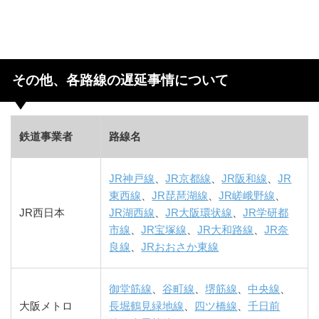
その他、各路線の遅延事情について
鉄道事業者
路線名
JR神戸線
、
JR京都線
、
JR阪和線
、
JR
東西線
、
JR琵琶湖線
、
JR嵯峨野線
、
JR西日本
JR湖西線
、
JR大阪環状線
、
JR学研都
市線
、
JR宝塚線
、
JR大和路線
、
JR奈
良線
、
JRおおさか東線
御堂筋線
、
谷町線
、
堺筋線
、
中央線
、
大阪メトロ
長堀鶴見緑地線
、
四ツ橋線
、
千日前