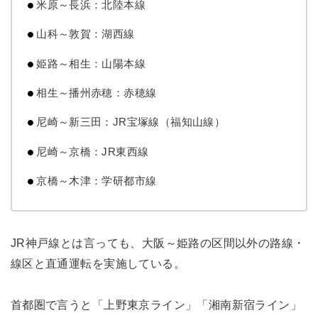
米原～長浜：北陸本線
山科～敦賀：湖西線
姫路～相生：山陽本線
相生～播州赤穂：赤穂線
尼崎～新三田：JR宝塚線（福知山線）
尼崎～京橋：JR東西線
京橋～木津：学研都市線
JR神戸線とは言っても、大阪～姫路の区間以外の路線・
線区と直通運転を実施している。
首都圏で言うと「上野東京ライン」「湘南新宿ライン」