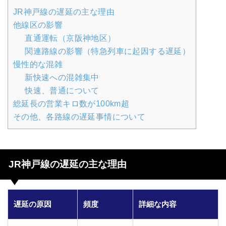
JR神戸線の遅延の主な理由
他線区の影響
直通運転（京阪神地区）
関連路線の影響（特急列車に起因する遅延）
慢性的な混雑
新快速への混雑集中
快速、普通について
総延長の営業キロ数が100km超
その他、各路線の遅延事情について
JR神戸線の遅延の主な理由
遅延の原因
頻度
詳細な内容