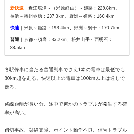
新快速
｜近江塩津～（米原経由）～姫路：229.8km、
長浜～播州赤穂：237.3km、野洲～姫路：160.4km
快速
｜米原～姫路：198.4km、野洲～網干：170.7km
普通
｜京都～須磨：83.2km、松井山手～西明石：
88.5km
各駅停車に当たる普通列車でさえ1本の電車は最低でも
80km超を走る。快速以上の電車は100km以上は通しで
走る。
路線距離が長い分、途中で何かのトラブルが発生する確
率が高い。
踏切事故、架線支障、ポイント動作不良、信号トラブル