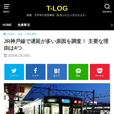
T-LOG
MENU
SEARCH
就職、大学等の背景事情（私見がかなり含まれます）
HOME
免責事項
HOME
鉄道
遅延事情
JR神戸線で遅延が多い原因を調査！ 主要な理
由は4つ
2020年2月24日
ツイート
シェア
はてブ
送る
Pocket