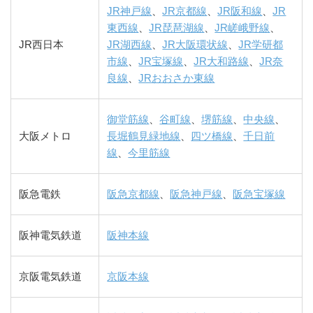
JR神戸線
、
JR京都線
、
JR阪和線
、
JR
東西線
、
JR琵琶湖線
、
JR嵯峨野線
、
JR西日本
JR湖西線
、
JR大阪環状線
、
JR学研都
市線
、
JR宝塚線
、
JR大和路線
、
JR奈
良線
、
JRおおさか東線
御堂筋線
、
谷町線
、
堺筋線
、
中央線
、
大阪メトロ
長堀鶴見緑地線
、
四ツ橋線
、
千日前
線
、
今里筋線
阪急電鉄
阪急京都線
、
阪急神戸線
、
阪急宝塚線
阪神電気鉄道
阪神本線
京阪電気鉄道
京阪本線