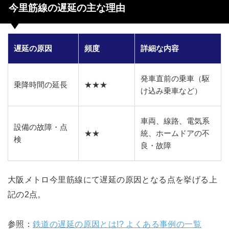
今里筋線の遅延の主な理由
遅延の原因
頻度
詳細な内容
発車直前の乗車（駆
乗降時間の延長
★★★
け込み乗車など）
車両、線路、電気系
設備の故障・点
★★
統、ホームドアの不
検
良・故障
大阪メトロ今里筋線にて遅延の原因となる点を挙げる上
記の2点。
参照：
鉄道の遅延の原因とは!? よくある事例の一覧