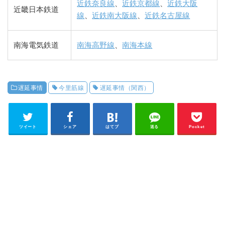
近鉄奈良線
、
近鉄京都線
、
近鉄大阪
近畿日本鉄道
線
、
近鉄南大阪線
、
近鉄名古屋線
南海電気鉄道
南海高野線
、
南海本線
遅延事情
今里筋線
遅延事情（関西）
ツイート
シェア
はてブ
送る
Pocket