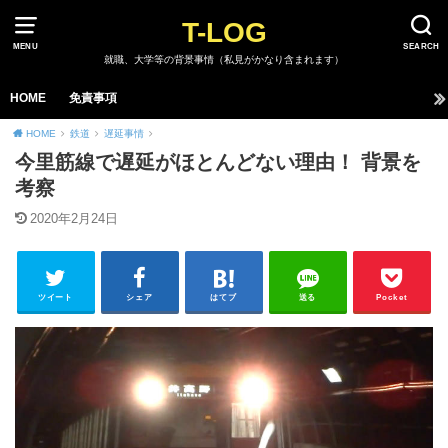
T-LOG
MENU
SEARCH
就職、大学等の背景事情（私見がかなり含まれます）
HOME
免責事項
HOME
鉄道
遅延事情
今里筋線で遅延がほとんどない理由！ 背景を
考察
2020年2月24日
ツイート
シェア
はてブ
送る
Pocket