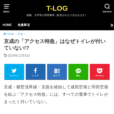
T-LOG
MENU
SEARCH
就職、大学等の背景事情（私見がかなり含まれます）
HOME
免責事項
HOME
鉄道
京成の「アクセス特急」はなぜトイレが付い
ていない!?
2019年12月5日
ツイート
シェア
はてブ
送る
Pocket
京成・都営浅草線・京急を経由して成田空港と羽田空港
を結ぶ「アクセス特急」には、すべての電車でトイレが
まったく付いていない。