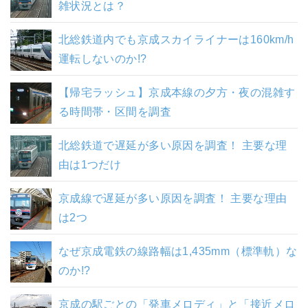
雑状況とは？
北総鉄道内でも京成スカイライナーは160km/h
運転しないのか!?
【帰宅ラッシュ】京成本線の夕方・夜の混雑す
る時間帯・区間を調査
北総鉄道で遅延が多い原因を調査！ 主要な理
由は1つだけ
京成線で遅延が多い原因を調査！ 主要な理由
は2つ
なぜ京成電鉄の線路幅は1,435mm（標準軌）な
のか!?
京成の駅ごとの「発車メロディ」と「接近メロ