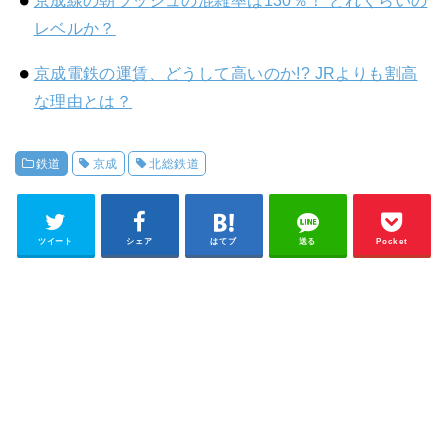
京成線の朝ラッシュの混雑率は130％！ どれくらいの
レベルか？
京成電鉄の運賃、どうして高いのか!? JRよりも割高
な理由とは？
鉄道
京成
北総鉄道
ツイート
シェア
はてブ
送る
Pocket