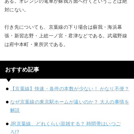
ある。オレンジの電車が蘇我方面へ行くということは絶
対にない。
行き先についても、京葉線の下り場合は蘇我・海浜幕
張・新習志野・上総一ノ宮・君津などである。武蔵野線
は府中本町・東所沢である。
おすすめ記事
【京葉線】快速・各停の本数が少ない！ かなり不便？
なぜ京葉線の東京駅ホームが遠いのか？ 大人の事情を
解説
JR京葉線、どれくらい混雑する？ 時間帯はいつご
ろ!?