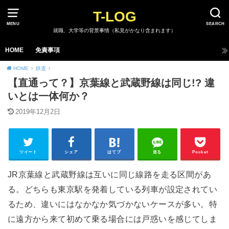
T-LOG
MENU
SEARCH
就職、大学等の背景事情（私見がかなり含まれます）
HOME
免責事項
HOME
鉄道
【直通って？】京葉線と武蔵野線は同じ!? 違
いとは一体何か？
2019年12月2日
ツイート
シェア
はてブ
送る
Pocket
JR京葉線と武蔵野線は互いに同じ線路を走る区間があ
る。どちらも東京駅を発着している列車が設定されてい
るため、違いにはなかなか気づかないケースが多い。特
に遠方から来て初めて乗る場合には戸惑いを感じてしま