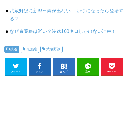
武蔵野線に新型車両が出ない！ いつになったら登場す
る？
なぜ京葉線は遅い？時速100キロしか出ない理由！
鉄道
京葉線
武蔵野線
ツイート
シェア
はてブ
送る
Pocket