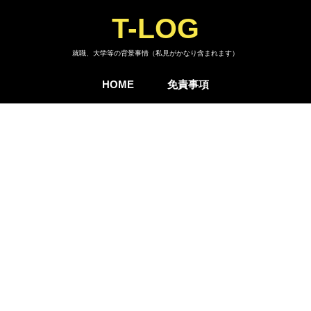
T-LOG
就職、大学等の背景事情（私見がかなり含まれます）
HOME
免責事項