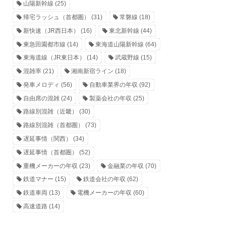
山陽新幹線
(25)
帰宅ラッシュ（首都圏）
(31)
常磐線
(18)
新快速（JR西日本）
(16)
東北新幹線
(44)
東急田園都市線
(14)
東海道山陽新幹線
(64)
東海道線（JR東日本）
(14)
武蔵野線
(15)
混雑率
(21)
湘南新宿ライン
(18)
発車メロディ
(56)
自動車業界の年収
(92)
自由席の混雑
(24)
製薬会社の年収
(25)
路線別混雑（近畿）
(30)
路線別混雑（首都圏）
(73)
遅延事情（関西）
(34)
遅延事情（首都圏）
(52)
重機メーカーの年収
(23)
金融業の年収
(70)
鉄道マナー
(15)
鉄道会社の年収
(62)
鉄道車両
(13)
電機メーカーの年収
(60)
高速道路
(14)