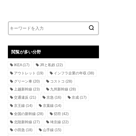
閲覧が多い分野
IKEA
(17)
JRと私鉄
(22)
アウトレット
(19)
インフラ企業の年収
(38)
グリーン車
(20)
コストコ
(28)
上越新幹線
(23)
九州新幹線
(28)
交通違反
(21)
京急
(16)
京成
(17)
京王線
(14)
京葉線
(14)
全国の新幹線
(28)
切符
(42)
北陸新幹線
(27)
埼京線
(22)
小田急
(18)
山手線
(15)