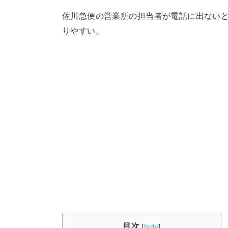
佐川急便の営業所の担当者が電話に出ない
りやすい。
目次
[
hide
]