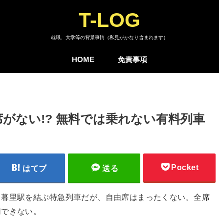
T-LOG
就職、大学等の背景事情（私見がかなり含まれます）
HOME
免責事項
がない!? 無料では乗れない有料列車
Pocket
はてブ
送る
日暮里駅を結ぶ特急列車だが、自由席はまったくない。全席
切できない。