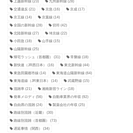
上越新幹線
(23)
九州新幹線
(28)
交通違反
(21)
京急
(16)
京成
(17)
京王線
(14)
京葉線
(14)
全国の新幹線
(28)
切符
(42)
北陸新幹線
(27)
埼京線
(22)
小田急
(18)
山手線
(15)
山陽新幹線
(25)
帰宅ラッシュ（首都圏）
(31)
常磐線
(18)
新快速（JR西日本）
(16)
東北新幹線
(44)
東急田園都市線
(14)
東海道山陽新幹線
(64)
東海道線（JR東日本）
(14)
武蔵野線
(15)
混雑率
(21)
湘南新宿ライン
(18)
発車メロディ
(56)
自動車業界の年収
(92)
自由席の混雑
(24)
製薬会社の年収
(25)
路線別混雑（近畿）
(30)
路線別混雑（首都圏）
(73)
遅延事情（関西）
(34)