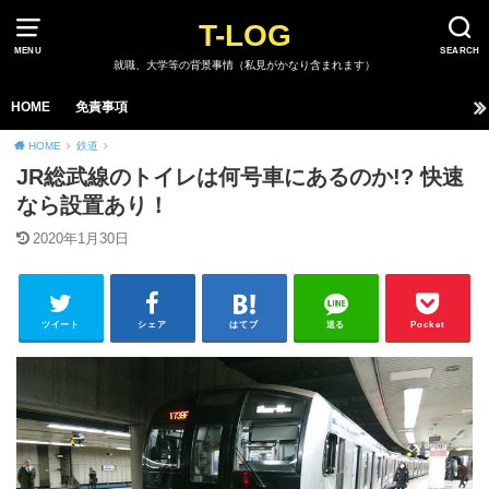
T-LOG
MENU
SEARCH
就職、大学等の背景事情（私見がかなり含まれます）
HOME
免責事項
HOME
鉄道
JR総武線のトイレは何号車にあるのか!? 快速
なら設置あり！
2020年1月30日
ツイート
シェア
はてブ
送る
Pocket