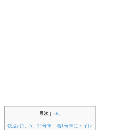
目次
[
hide
]
快速は1、5、11号車＋増1号車にトイレ