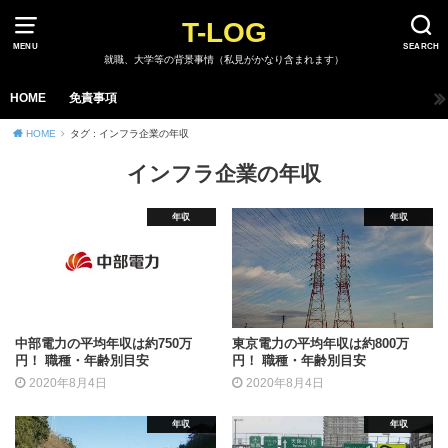
T-LOG
MENU
SEARCH
就職、大学等の背景事情（私見がかなり含まれます）
HOME
免責事項
HOME
タグ : インフラ企業の年収
インフラ企業の年収
年収
年収
中部電力の平均年収は約750万
東京電力の平均年収は約800万
円！ 職種・年齢別目安
円！ 職種・年齢別目安
2020年8月4日
2020年8月4日
年収
年収