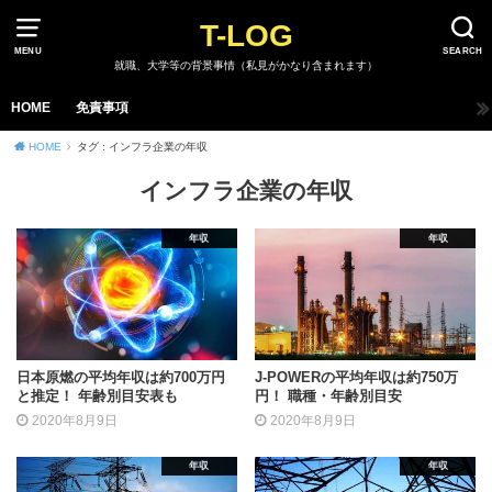
T-LOG
MENU
SEARCH
就職、大学等の背景事情（私見がかなり含まれます）
HOME
免責事項
HOME
タグ : インフラ企業の年収
インフラ企業の年収
年収
年収
日本原燃の平均年収は約700万円
J-POWERの平均年収は約750万
と推定！ 年齢別目安表も
円！ 職種・年齢別目安
2020年8月9日
2020年8月9日
年収
年収