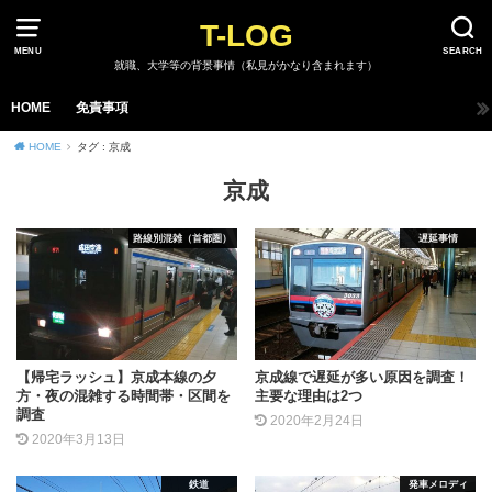
T-LOG
MENU
SEARCH
就職、大学等の背景事情（私見がかなり含まれます）
HOME
免責事項
HOME
タグ : 京成
京成
路線別混雑（首都圏）
遅延事情
【帰宅ラッシュ】京成本線の夕
京成線で遅延が多い原因を調査！
方・夜の混雑する時間帯・区間を
主要な理由は2つ
調査
2020年2月24日
2020年3月13日
鉄道
発車メロディ