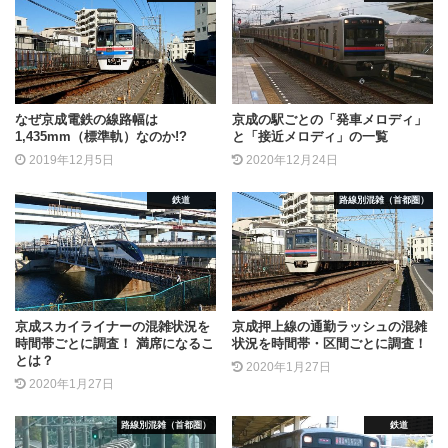
なぜ京成電鉄の線路幅は
京成の駅ごとの「発車メロディ」
1,435mm（標準軌）なのか!?
と「接近メロディ」の一覧
2019年12月5日
2020年12月24日
鉄道
路線別混雑（首都圏）
京成スカイライナーの混雑状況を
京成押上線の通勤ラッシュの混雑
時間帯ごとに調査！ 満席になるこ
状況を時間帯・区間ごとに調査！
とは？
2020年1月27日
2020年1月27日
路線別混雑（首都圏）
鉄道