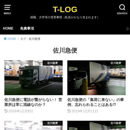
T-LOG
MENU
SEARCH
就職、大学等の背景事情（私見がかなり含まれます）
HOME
免責事項
HOME
タグ : 佐川急便
佐川急便
佐川急便
佐川急便
佐川急便に電話が繋がらない！ 営
佐川急便の「集荷に来ない」の事
業所は常に混線なのか？
例、忘れられることはある!?
2019年12月8日
2019年12月11日
佐川急便
佐川急便