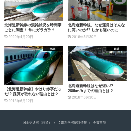
北海道新幹線の混雑状況を時間帯
北海道新幹線、なぜ運賃はそんな
ごとに調査！ 常にガラガラ？
に高いのか!? しかも遅いのに
2020年4月20日
2018年6月30日
鉄道
鉄道
北海道新幹線はなぜ遅い!?
【北海道新幹線】やはり赤字だっ
260km/hまでの理由とは？
た!? 採算が取れない理由とは？
2018年6月30日
2018年6月12日
国土交通省（鉄道）
文部科学省統計情報
免責事項