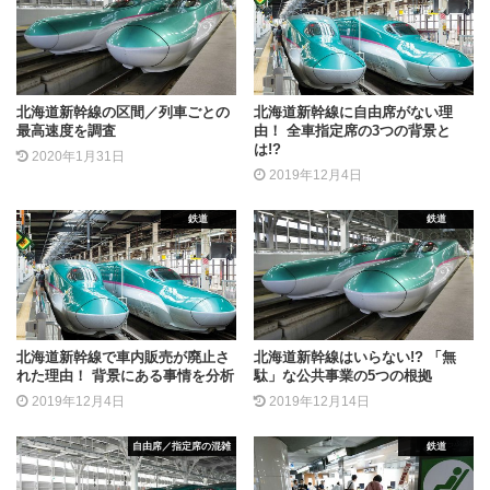
北海道新幹線の区間／列車ごとの
北海道新幹線に自由席がない理
最高速度を調査
由！ 全車指定席の3つの背景と
は!?
2020年1月31日
2019年12月4日
鉄道
鉄道
北海道新幹線で車内販売が廃止さ
北海道新幹線はいらない!? 「無
れた理由！ 背景にある事情を分析
駄」な公共事業の5つの根拠
2019年12月4日
2019年12月14日
自由席／指定席の混雑
鉄道