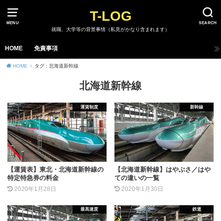
T-LOG
MENU
SEARCH
就職、大学等の背景事情（私見がかなり含まれます）
HOME
免責事項
HOME
タグ : 北海道新幹線
北海道新幹線
運賃制度
新幹線
【運賃表】東北・北海道新幹線の
【北海道新幹線】はやぶさ／はや
特定特急券の料金
ての違いの一覧
2020年1月28日
2020年1月30日
最高速度
鉄道