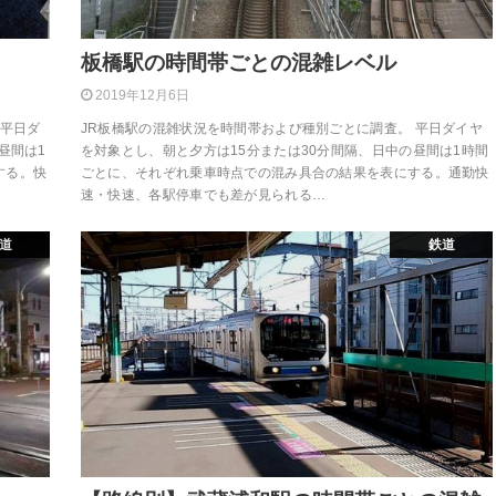
板橋駅の時間帯ごとの混雑レベル
2019年12月6日
 平日ダ
JR板橋駅の混雑状況を時間帯および種別ごとに調査。 平日ダイヤ
昼間は1
を対象とし、朝と夕方は15分または30分間隔、日中の昼間は1時間
する。快
ごとに、それぞれ乗車時点での混み具合の結果を表にする。通勤快
速・快速、各駅停車でも差が見られる…
道
鉄道