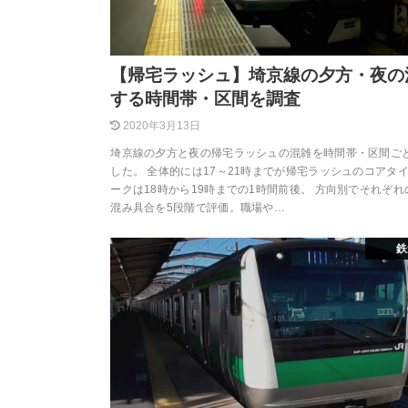
【帰宅ラッシュ】埼京線の夕方・夜の
する時間帯・区間を調査
2020年3月13日
埼京線の夕方と夜の帰宅ラッシュの混雑を時間帯・区間ご
した。 全体的には17～21時までが帰宅ラッシュのコアタ
ークは18時から19時までの1時間前後。 方向別でそれぞ
混み具合を5段階で評価。職場や…
鉄