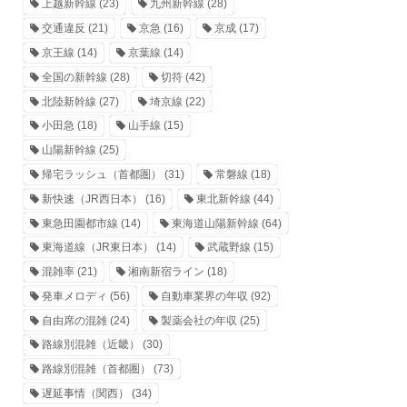
上越新幹線
(23)
九州新幹線
(28)
交通違反
(21)
京急
(16)
京成
(17)
京王線
(14)
京葉線
(14)
全国の新幹線
(28)
切符
(42)
北陸新幹線
(27)
埼京線
(22)
小田急
(18)
山手線
(15)
山陽新幹線
(25)
帰宅ラッシュ（首都圏）
(31)
常磐線
(18)
新快速（JR西日本）
(16)
東北新幹線
(44)
東急田園都市線
(14)
東海道山陽新幹線
(64)
東海道線（JR東日本）
(14)
武蔵野線
(15)
混雑率
(21)
湘南新宿ライン
(18)
発車メロディ
(56)
自動車業界の年収
(92)
自由席の混雑
(24)
製薬会社の年収
(25)
路線別混雑（近畿）
(30)
路線別混雑（首都圏）
(73)
遅延事情（関西）
(34)