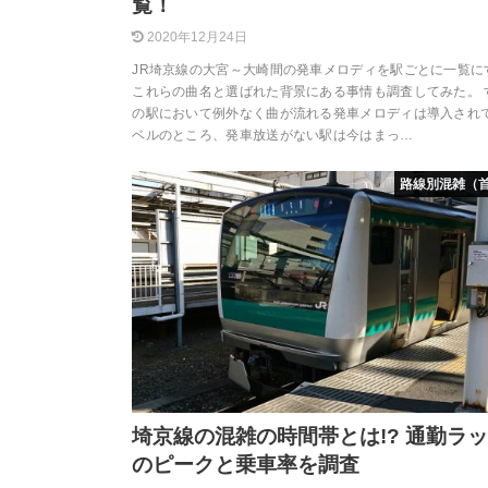
覧！
2020年12月24日
JR埼京線の大宮～大崎間の発車メロディを駅ごとに一覧に
これらの曲名と選ばれた背景にある事情も調査してみた。 
の駅において例外なく曲が流れる発車メロディは導入され
ベルのところ、発車放送がない駅は今はまっ…
路線別混雑（
埼京線の混雑の時間帯とは!? 通勤ラ
のピークと乗車率を調査