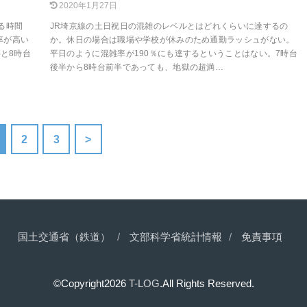
2020年1月27日
る時間
JR埼京線の土日祝日の混雑のレベルとはどれくらいに達するの
率が高い
か。休日の場合は職場や学校が休みのため通勤ラッシュがない。
半と8時台
平日のように混雑率が190％にも達するということはない。7時台
後半から8時台前半であっても、地獄の超満…
2
3
>
国土交通省（鉄道）
文部科学省統計情報
免責事項
©Copyright2026
T-LOG
.All Rights Reserved.