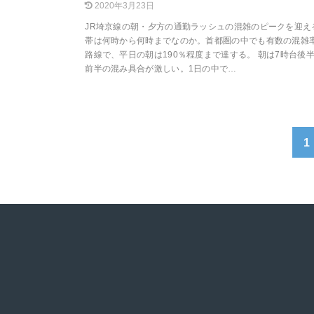
2020年3月23日
JR埼京線の朝・夕方の通勤ラッシュの混雑のピークを迎え
帯は何時から何時までなのか。首都圏の中でも有数の混雑
路線で、平日の朝は190％程度まで達する。 朝は7時台後
前半の混み具合が激しい。1日の中で…
1