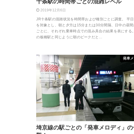
十条駅の時間帯ごとの混雑レベル
2019年12月6日
JR十条駅の混雑状況を時間帯および種別ごとに調査。 平
を対象とし、朝と夕方は15分または30分間隔、日中の昼間
ごとに、それぞれ乗車時点での混み具合の結果を表にする。
の板橋駅と同じように朝のピークだと…
発車メ
埼京線の駅ごとの「発車メロディ」の