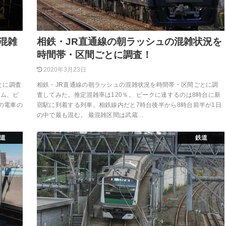
混雑
相鉄・JR直通線の朝ラッシュの混雑状況を
時間帯・区間ごとに調査！
2020年3月23日
とに調査
相鉄・JR直通線の朝ラッシュの混雑状況を時間帯・区間ごとに調
イム、ピ
査してみた。推定混雑率は120％。 ピークに達するのは8時台に新
れの電車の
宿駅に到着する列車。相鉄線内だと7時台後半から8時台前半が1日
の中で最も混む。 最混雑区間は武蔵…
道
鉄道