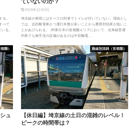
ていないのか？
2019年12月4日
する。
埼京線の車両にはすべての列車でトイレが付いていない。理由とし
すべて
ては、近距離電車かつ運行本数が多いことから費用対効果が低いこ
ている。
とがあげられる。 JR東日本の首都圏エリアにおいて、在来線普通
列車でも御手洗の設備があるのは中距離電…
首都圏）
路線別混雑（首都圏）
ッシュ
【休日編】埼京線の土日の混雑のレベル！
ピークの時間帯は？