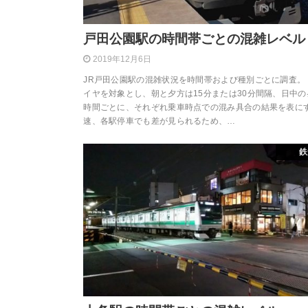
戸田公園駅の時間帯ごとの混雑レベル
2019年12月6日
JR戸田公園駅の混雑状況を時間帯および種別ごとに調査。
イヤを対象とし、朝と夕方は15分または30分間隔、日中の
時間ごとに、それぞれ乗車時点での混み具合の結果を表に
速、各駅停車でも差が見られるため、…
鉄