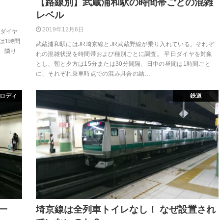
【路線別】武蔵浦和駅の時間帯ごとの混雑
レベル
2019年12月6日
日ダイヤ
は1時間
武蔵浦和駅にはJR埼京線とJR武蔵野線が乗り入れている。それぞ
 隣り
れの混雑状況を時間帯および種別ごとに調査。 平日ダイヤを対象
とし、朝と夕方は15分または30分間隔、日中の昼間は1時間ごと
に、それぞれ乗車時点での混み具合の結…
ロディ
鉄道
一
埼京線は全列車トイレなし！ なぜ設置され