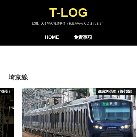
T-LOG
就職、大学等の背景事情（私見がかなり含まれます）
HOME
免責事項
埼京線
首都圏）
路線別混雑（首都圏）