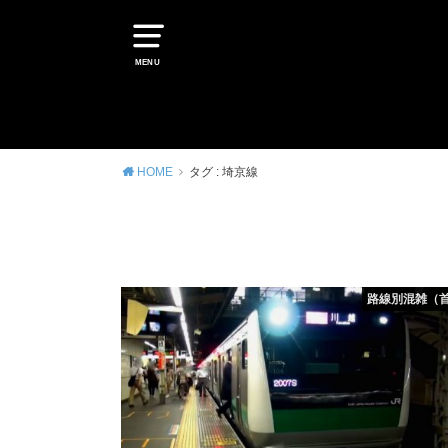
MENU
HOME
タグ : 埼京線
路線別混雑（