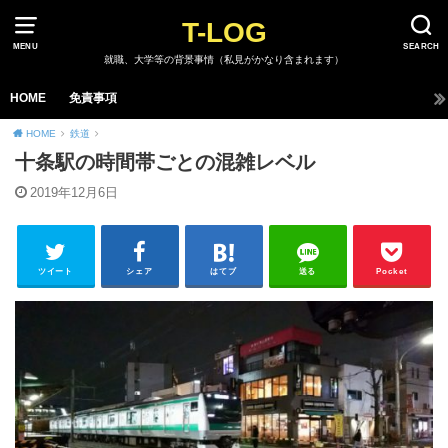
T-LOG
MENU
SEARCH
就職、大学等の背景事情（私見がかなり含まれます）
HOME
免責事項
HOME
鉄道
十条駅の時間帯ごとの混雑レベル
2019年12月6日
ツイート
シェア
はてブ
送る
Pocket