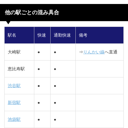
他の駅ごとの混み具合
駅名
快速
通勤快速
備考
大崎駅
●
●
⇒
りんかい線
へ直通
恵比寿駅
●
●
渋谷駅
●
●
新宿駅
●
●
池袋駅
●
●