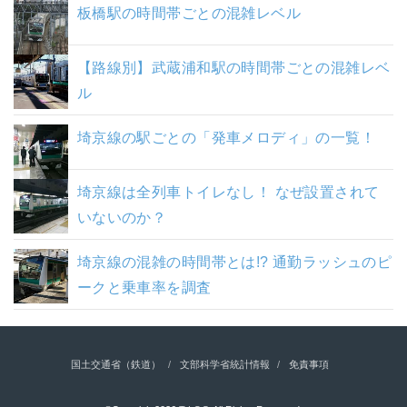
板橋駅の時間帯ごとの混雑レベル
【路線別】武蔵浦和駅の時間帯ごとの混雑レベ
ル
埼京線の駅ごとの「発車メロディ」の一覧！
埼京線は全列車トイレなし！ なぜ設置されて
いないのか？
埼京線の混雑の時間帯とは!? 通勤ラッシュのピ
ークと乗車率を調査
国土交通省（鉄道）
文部科学省統計情報
免責事項