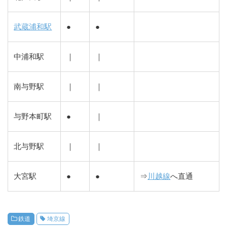
武蔵浦和駅
●
●
中浦和駅
｜
｜
南与野駅
｜
｜
与野本町駅
●
｜
北与野駅
｜
｜
大宮駅
●
●
⇒
川越線
へ直通
鉄道
埼京線