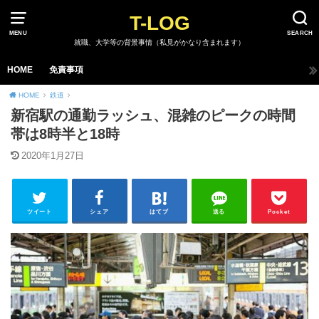
T-LOG
MENU
SEARCH
就職、大学等の背景事情（私見がかなり含まれます）
HOME
免責事項
HOME
鉄道
新宿駅の通勤ラッシュ、混雑のピークの時間
帯は8時半と18時
2020年1月27日
ツイート
シェア
はてブ
送る
Pocket