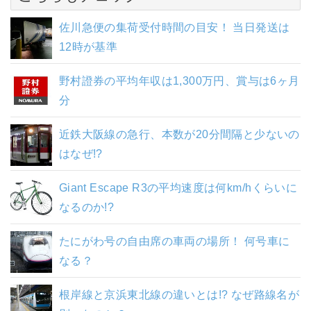
佐川急便の集荷受付時間の目安！ 当日発送は
12時が基準
野村證券の平均年収は1,300万円、賞与は6ヶ月
分
近鉄大阪線の急行、本数が20分間隔と少ないの
はなぜ!?
Giant Escape R3の平均速度は何km/hくらいに
なるのか!?
たにがわ号の自由席の車両の場所！ 何号車に
なる？
根岸線と京浜東北線の違いとは!? なぜ路線名が