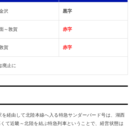
金沢
黒字
面～敦賀
赤字
敦賀
赤字
は廃止に
駅を経由して北陸本線へ入る特急サンダーバード号は、湖西
高くて近畿～北陸を結ぶ特急列車ということで、経営状態は