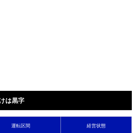
けは黒字
運転区間
経営状態