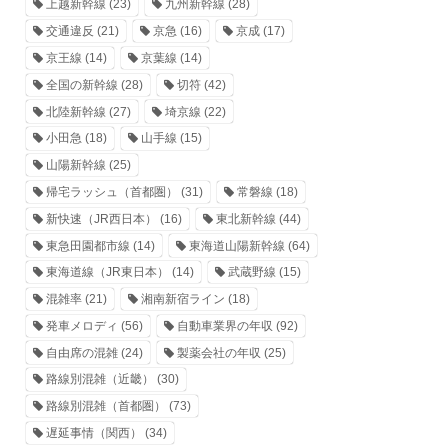
上越新幹線
(23)
九州新幹線
(28)
交通違反
(21)
京急
(16)
京成
(17)
京王線
(14)
京葉線
(14)
全国の新幹線
(28)
切符
(42)
北陸新幹線
(27)
埼京線
(22)
小田急
(18)
山手線
(15)
山陽新幹線
(25)
帰宅ラッシュ（首都圏）
(31)
常磐線
(18)
新快速（JR西日本）
(16)
東北新幹線
(44)
東急田園都市線
(14)
東海道山陽新幹線
(64)
東海道線（JR東日本）
(14)
武蔵野線
(15)
混雑率
(21)
湘南新宿ライン
(18)
発車メロディ
(56)
自動車業界の年収
(92)
自由席の混雑
(24)
製薬会社の年収
(25)
路線別混雑（近畿）
(30)
路線別混雑（首都圏）
(73)
遅延事情（関西）
(34)