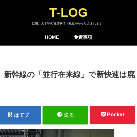
T-LOG
就職、大学等の背景事情（私見がかなり含まれます）
HOME
免責事項
 新幹線の「並行在来線」で新快速は廃
Pocket
はてブ
送る