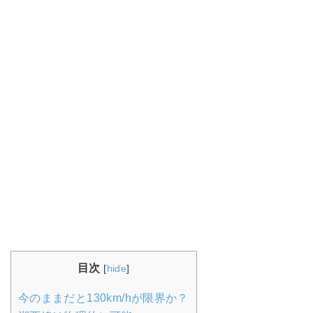
目次
[
hide
]
今のままだと130km/hが限界か？