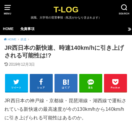
T-LOG
MENU
SEARCH
就職、大学等の背景事情（私見がかなり含まれます）
HOME
免責事項
HOME
鉄道
JR西日本の新快速、時速140km/hに引き上げ
される可能性は!?
2019年12月3日
ツイート
シェア
はてブ
送る
Pocket
JR西日本の神戸線・京都線・琵琶湖線・湖西線で運転さ
れている新快速の最高速度が今の130km/hから140km/h
に引き上げられる可能性はあるのか。