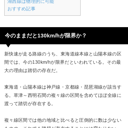
湖西線は物理的に可能
おすすめ記事
今のままだと130km/hが限界か？
新快速が走る路線のうち、東海道線本線と山陽本線の区
間では、今の130km/hが限界だといわれている。その最
大の理由は踏切の存在だ。
東海道・山陽本線は神戸線・京都線・琵琶湖線が該当す
る。草津～西明石間の複々線の区間を含めてほぼ全線に
渡って踏切が存在する。
複々線区間では他の地域と比べると圧倒的に数は少ない