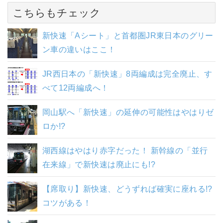
こちらもチェック
新快速「Aシート」と首都圏JR東日本のグリー
ン車の違いはここ！
JR西日本の「新快速」8両編成は完全廃止、す
べて12両編成へ！
岡山駅へ「新快速」の延伸の可能性はやはりゼ
ロか!?
湖西線はやはり赤字だった！ 新幹線の「並行
在来線」で新快速は廃止にも!?
【席取り】新快速、どうずれば確実に座れる!?
コツがある！