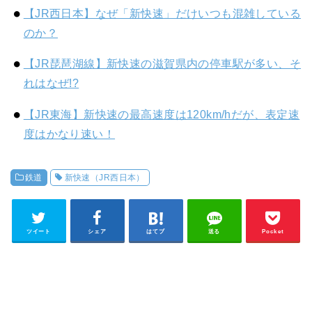
【JR西日本】なぜ「新快速」だけいつも混雑している
のか？
【JR琵琶湖線】新快速の滋賀県内の停車駅が多い、そ
れはなぜ!?
【JR東海】新快速の最高速度は120km/hだが、表定速
度はかなり速い！
鉄道
新快速（JR西日本）
ツイート
シェア
はてブ
送る
Pocket