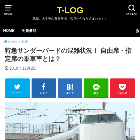
T-LOG
MENU
SEARCH
就職、大学等の背景事情（私見がかなり含まれます）
HOME
免責事項
HOME
鉄道
特急サンダーバードの混雑状況！ 自由席・指
定席の乗車率とは？
2019年12月2日
ツイート
シェア
はてブ
送る
Pocket