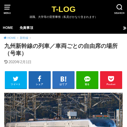
T-LOG
MENU
SEARCH
就職、大学等の背景事情（私見がかなり含まれます）
HOME
免責事項
HOME
新幹線
九州新幹線の列車／車両ごとの自由席の場所
（号車）
2020年2月1日
ツイート
シェア
はてブ
送る
Pocket