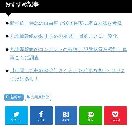
おすすめ記事
新幹線・特急の自由席で90％確実に座る方法を考察
九州新幹線のおすすめの座席！ 目的ごとに一覧化
九州新幹線のコンセントの有無！ 設置状況を種別・車
両ごとに調査
【山陽・九州新幹線】さくら・みずほの違いとは!? 2
つだけある！
新幹線
九州新幹線
ツイート
シェア
はてブ
送る
Pocket