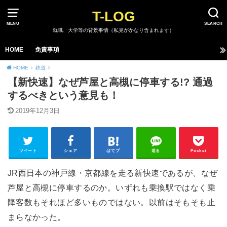
T-LOG
MENU
SEARCH
就職、大学等の背景事情（私見がかなり含まれます）
HOME
免責事項
HOME
鉄道
【新快速】なぜ芦屋と高槻に停車する!? 通過
するべきという意見も！
2019年12月3日
ツイート
シェア
はてブ
送る
Pocket
JR西日本の神戸線・京都線を走る新快速であるが、なぜ
芦屋と高槻に停車するのか。いずれも乗換駅ではなく乗
降客数もそれほど多いものではない。以前はそもそも止
まらなかった。