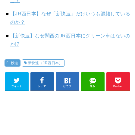
こ？
【JR西日本】なぜ「新快速」だけいつも混雑している
のか？
【新快速】なぜ関西のJR西日本にグリーン車はないの
か!?
鉄道
新快速（JR西日本）
ツイート
シェア
はてブ
送る
Pocket