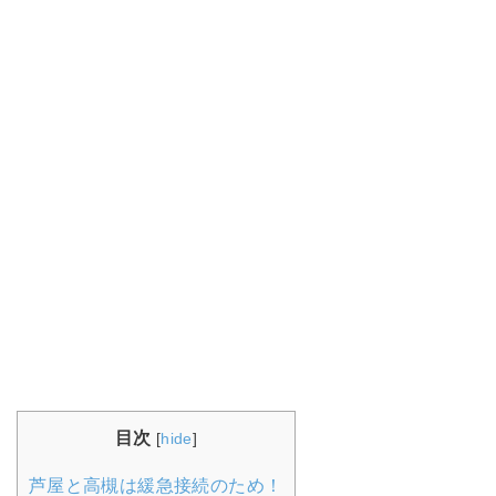
目次
[
hide
]
芦屋と高槻は緩急接続のため！