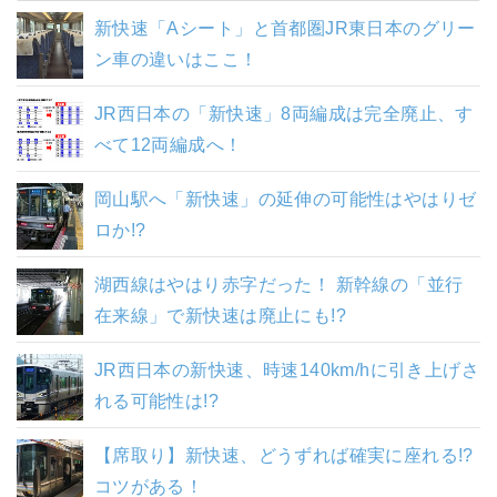
新快速「Aシート」と首都圏JR東日本のグリー
ン車の違いはここ！
JR西日本の「新快速」8両編成は完全廃止、す
べて12両編成へ！
岡山駅へ「新快速」の延伸の可能性はやはりゼ
ロか!?
湖西線はやはり赤字だった！ 新幹線の「並行
在来線」で新快速は廃止にも!?
JR西日本の新快速、時速140km/hに引き上げさ
れる可能性は!?
【席取り】新快速、どうずれば確実に座れる!?
コツがある！