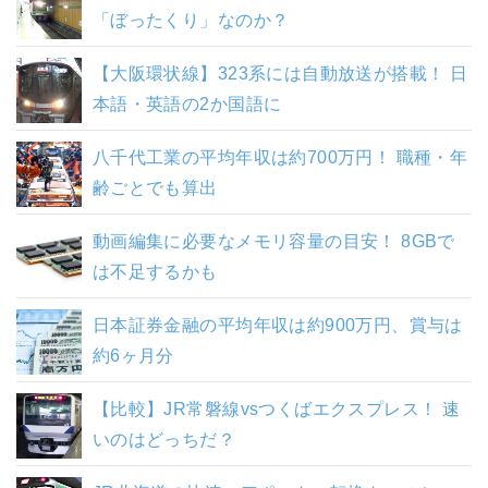
「ぼったくり」なのか？
【大阪環状線】323系には自動放送が搭載！ 日
本語・英語の2か国語に
八千代工業の平均年収は約700万円！ 職種・年
齢ごとでも算出
動画編集に必要なメモリ容量の目安！ 8GBで
は不足するかも
日本証券金融の平均年収は約900万円、賞与は
約6ヶ月分
【比較】JR常磐線vsつくばエクスプレス！ 速
いのはどっちだ？