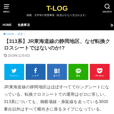
T-LOG
MENU
SEARCH
就職、大学等の背景事情（私見がかなり含まれます）
HOME
免責事項
HOME
鉄道
【313系】JR東海道線の静岡地区、なぜ転換ク
ロスシートではないのか!?
2019年12月4日
ツイート
シェア
はてブ
送る
Pocket
JR東海道線の静岡地区はほぼすべてでロングシートにな
っている。転換クロスシートでの運用はゼロに等しい。
313系についても、御殿場線・身延線を走っている3000
番台以外はすべて横向きに座るタイプになっている。