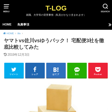
T-LOG
MENU
SEARCH
就職、大学等の背景事情（私見がかなり含まれます）
HOME
免責事項
HOME
life
ヤマトvs佐川vsゆうパック！ 宅配便3社を徹
底比較してみた
2019年12月3日
ツイート
シェア
はてブ
送る
Pocket