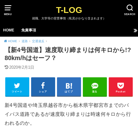
T-LOG
MENU
SEARCH
就職、大学等の背景事情（私見がかなり含まれます）
HOME
免責事項
HOME
道路
交通違反
【新4号国道】速度取り締まりは何キロから!?
80km/hはセーフ？
2020年2月1日
ツイート
シェア
はてブ
送る
Pocket
新4号国道や埼玉県越谷市から栃木県宇都宮市までのバ
イパス道路であるが速度取り締まりは時速何キロから行
われるのか。