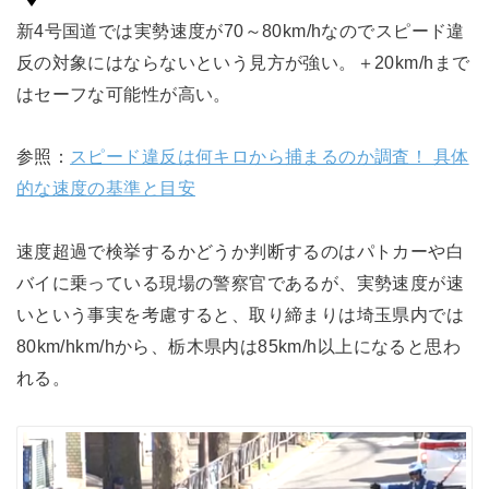
新4号国道では実勢速度が70～80km/hなのでスピード違
反の対象にはならないという見方が強い。＋20km/hまで
はセーフな可能性が高い。
参照：
スピード違反は何キロから捕まるのか調査！ 具体
的な速度の基準と目安
速度超過で検挙するかどうか判断するのはパトカーや白
バイに乗っている現場の警察官であるが、実勢速度が速
いという事実を考慮すると、取り締まりは埼玉県内では
80km/hkm/hから、栃木県内は85km/h以上になると思わ
れる。