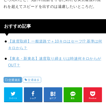
れを超えてスピードを出すのは遠慮したいところだ。
おすすめ記事
【速度取締】一般道路で＋10キロはセーフ!? 基準は何
キロから？
【東名・新東名】速度取り締まりは時速何キロからが
OUT？
交通違反
交通違反
ツイート
シェア
はてブ
送る
Pocket