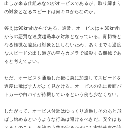
出しが来る仕組みなのがオービスであるが、取り締まり
の対象となるスピードは何キロからなのか。
答えは90km/hからである。通常、オービスは＋30km/h
からの悪質な速度超過車が対象となっている。青切符と
なる軽微な違反は対象とはしないため、あくまでも過度
なスピードの出し過ぎの車をカメラで撮影する機械であ
ると考えてよい。
ただ、オービスを通過した後に急に加速してスピードを
過度に飛ばす人がよく見かける。オービスの先に覆面パ
トカーや白バイが待機しているという例も少なくない。
したがって、オービス付近はゆっくり通過しそのあと飛
ばし始めるというような行為は避けるべきだ。安全はも
とろんのこと、免許の点数を守るためにも実勢速度の流