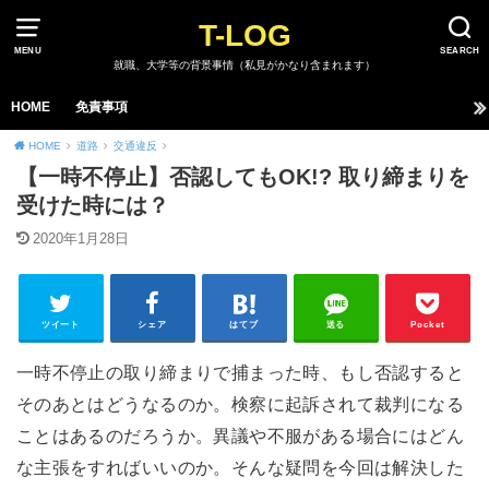
T-LOG
MENU
SEARCH
就職、大学等の背景事情（私見がかなり含まれます）
HOME
免責事項
HOME
道路
交通違反
【一時不停止】否認してもOK!? 取り締まりを
受けた時には？
2020年1月28日
ツイート
シェア
はてブ
送る
Pocket
一時不停止の取り締まりで捕まった時、もし否認すると
そのあとはどうなるのか。検察に起訴されて裁判になる
ことはあるのだろうか。異議や不服がある場合にはどん
な主張をすればいいのか。そんな疑問を今回は解決した