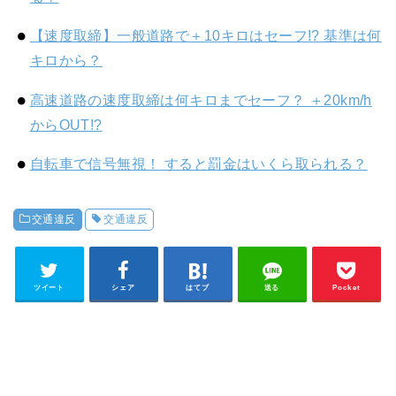
【速度取締】一般道路で＋10キロはセーフ!? 基準は何
キロから？
高速道路の速度取締は何キロまでセーフ？ ＋20km/h
からOUT!?
自転車で信号無視！ すると罰金はいくら取られる？
交通違反
交通違反
ツイート
シェア
はてブ
送る
Pocket