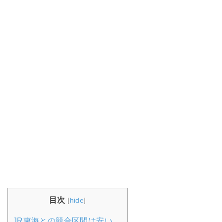
目次
[
hide
]
JR東海との競合区間は安い