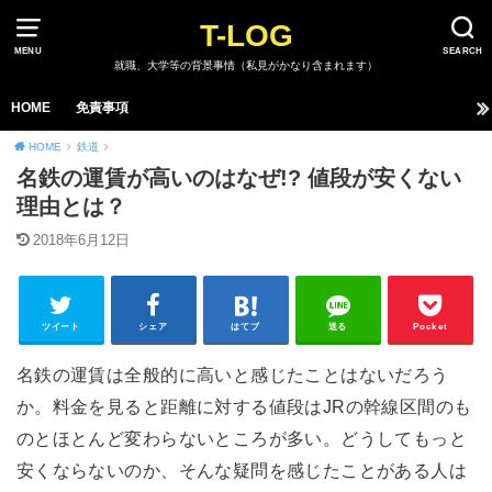
T-LOG
MENU
SEARCH
就職、大学等の背景事情（私見がかなり含まれます）
HOME
免責事項
HOME
鉄道
名鉄の運賃が高いのはなぜ!? 値段が安くない
理由とは？
2018年6月12日
ツイート
シェア
はてブ
送る
Pocket
名鉄の運賃は全般的に高いと感じたことはないだろう
か。料金を見ると距離に対する値段はJRの幹線区間のも
のとほとんど変わらないところが多い。どうしてもっと
安くならないのか、そんな疑問を感じたことがある人は