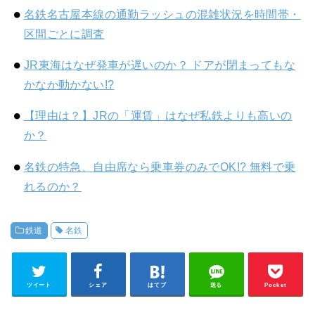
名鉄名古屋本線の通勤ラッシュの混雑状況を時間帯・
区間ごとに調査
JR東海はなぜ発車が遅いのか？ ドアが閉まってもな
かなか動かない!?
【理由は？】JRの「運賃」はなぜ私鉄よりも高いの
か？
名鉄の特急、自由席なら乗車券のみでOK!? 無料で乗
れるのか？
鉄道
名鉄
ツイート
シェア
はてブ
送る
Pocket