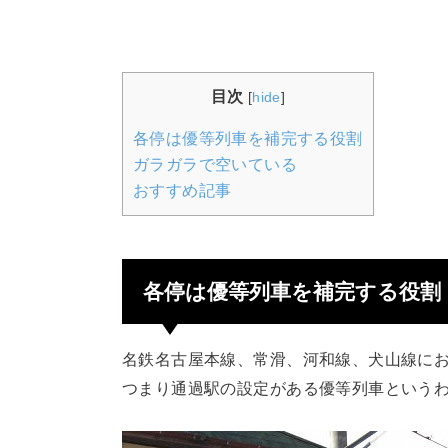
目次
[
hide
]
各停は優等列車を補完する役割
ガラガラで空いている
おすすめ記事
各停は優等列車を補完する役割
名鉄名古屋本線、常滑、河和線、犬山線に
つまり通過駅の設定がある優等列車という