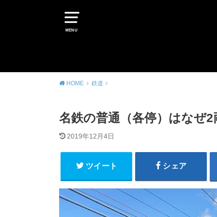
MENU
HOME
鉄道
名鉄の普通（各停）はなぜ2
2019年12月4日
ツイート
シェア