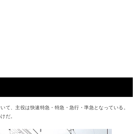
おいて、主役は快速特急・特急・急行・準急となっている。
わけだ。