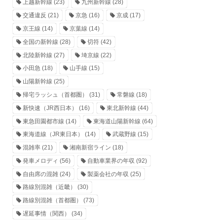
上越新幹線
(23)
九州新幹線
(28)
交通違反
(21)
京急
(16)
京成
(17)
京王線
(14)
京葉線
(14)
全国の新幹線
(28)
切符
(42)
北陸新幹線
(27)
埼京線
(22)
小田急
(18)
山手線
(15)
山陽新幹線
(25)
帰宅ラッシュ（首都圏）
(31)
常磐線
(18)
新快速（JR西日本）
(16)
東北新幹線
(44)
東急田園都市線
(14)
東海道山陽新幹線
(64)
東海道線（JR東日本）
(14)
武蔵野線
(15)
混雑率
(21)
湘南新宿ライン
(18)
発車メロディ
(56)
自動車業界の年収
(92)
自由席の混雑
(24)
製薬会社の年収
(25)
路線別混雑（近畿）
(30)
路線別混雑（首都圏）
(73)
遅延事情（関西）
(34)