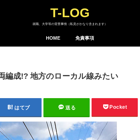
T-LOG
就職、大学等の背景事情（私見がかなり含まれます）
HOME
免責事項
両編成!? 地方のローカル線みたい
Pocket
はてブ
送る