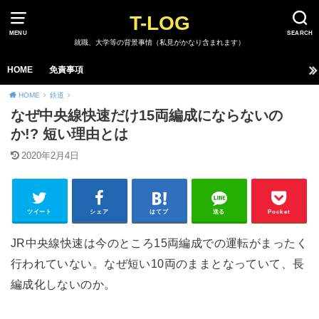
T-LOG
MENU
SEARCH
就職、大学等の背景事情（私見がかなり含まれます）
HOME
免責事項
HOME
鉄道
なぜ中央線快速だけ15両編成にならないの
か!? 短い理由とは
2020年2月4日
ツイート
シェア
はてブ
送る
Pocket
JR中央線快速は今のところ15両編成での運転がまったく
行われていない。なぜ短い10両のままとなっていて、長
編成化しないのか。