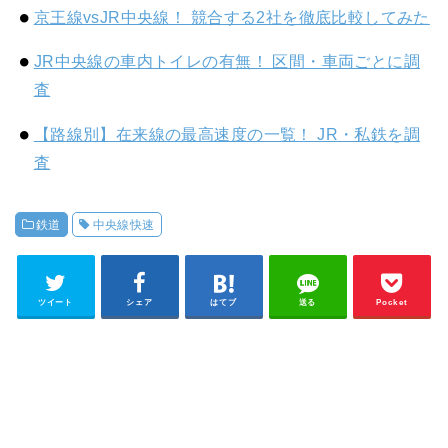
京王線vsJR中央線！ 競合する2社を徹底比較してみた
JR中央線の車内トイレの有無！ 区間・車両ごとに調
査
【路線別】在来線の最高速度の一覧！ JR・私鉄を調
査
鉄道
中央線快速
ツイート
シェア
はてブ
送る
Pocket