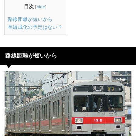
目次
[
hide
]
路線距離が短いから
長編成化の予定はない？
路線距離が短いから