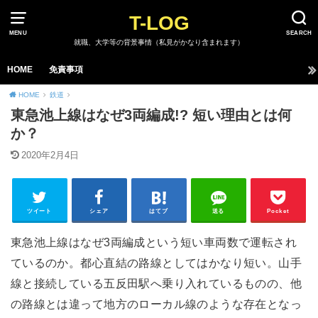
T-LOG
MENU
SEARCH
就職、大学等の背景事情（私見がかなり含まれます）
HOME
免責事項
HOME
鉄道
東急池上線はなぜ3両編成!? 短い理由とは何
か？
2020年2月4日
ツイート
シェア
はてブ
送る
Pocket
東急池上線はなぜ3両編成という短い車両数で運転され
ているのか。都心直結の路線としてはかなり短い。山手
線と接続している五反田駅へ乗り入れているものの、他
の路線とは違って地方のローカル線のような存在となっ