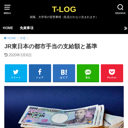
T-LOG
MENU
SEARCH
就職、大学等の背景事情（私見がかなり含まれます）
HOME
免責事項
HOME
年収
JR東日本の都市手当の支給額と基準
2020年3月6日
ツイート
シェア
はてブ
送る
Pocket