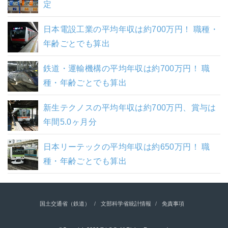
定
日本電設工業の平均年収は約700万円！ 職種・
年齢ごとでも算出
鉄道・運輸機構の平均年収は約700万円！ 職
種・年齢ごとでも算出
新生テクノスの平均年収は約700万円、賞与は
年間5.0ヶ月分
日本リーテックの平均年収は約650万円！ 職
種・年齢ごとでも算出
国土交通省（鉄道）
文部科学省統計情報
免責事項