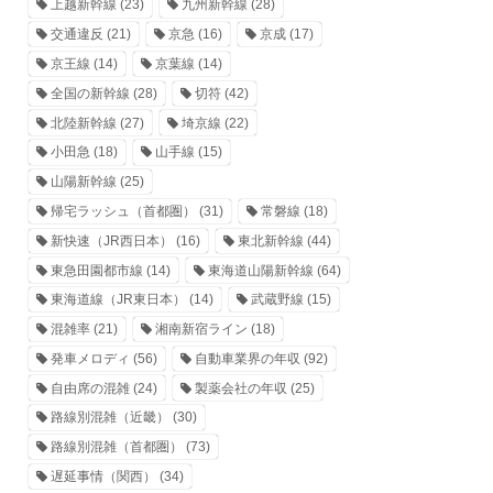
上越新幹線
(23)
九州新幹線
(28)
交通違反
(21)
京急
(16)
京成
(17)
京王線
(14)
京葉線
(14)
全国の新幹線
(28)
切符
(42)
北陸新幹線
(27)
埼京線
(22)
小田急
(18)
山手線
(15)
山陽新幹線
(25)
帰宅ラッシュ（首都圏）
(31)
常磐線
(18)
新快速（JR西日本）
(16)
東北新幹線
(44)
東急田園都市線
(14)
東海道山陽新幹線
(64)
東海道線（JR東日本）
(14)
武蔵野線
(15)
混雑率
(21)
湘南新宿ライン
(18)
発車メロディ
(56)
自動車業界の年収
(92)
自由席の混雑
(24)
製薬会社の年収
(25)
路線別混雑（近畿）
(30)
路線別混雑（首都圏）
(73)
遅延事情（関西）
(34)