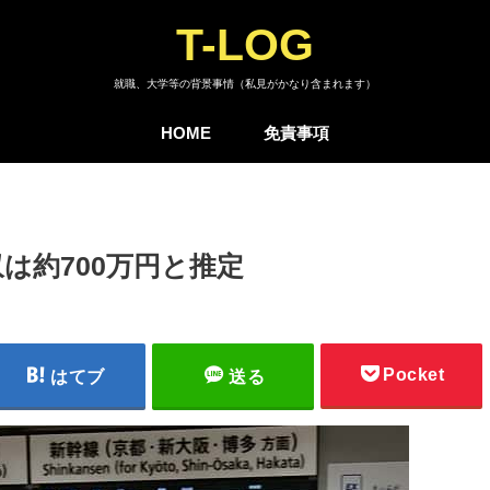
T-LOG
就職、大学等の背景事情（私見がかなり含まれます）
HOME
免責事項
は約700万円と推定
Pocket
はてブ
送る