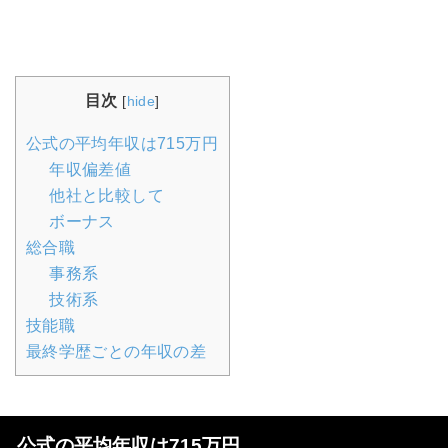
目次
[
hide
]
公式の平均年収は715万円
年収偏差値
他社と比較して
ボーナス
総合職
事務系
技術系
技能職
最終学歴ごとの年収の差
公式の平均年収は715万円