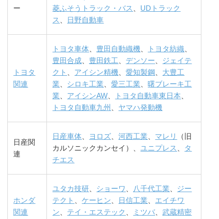
ー
菱ふそうトラック・バス
、
UDトラック
ス
、
日野自動車
トヨタ車体
、
豊田自動織機
、
トヨタ紡織
、
豊田合成
、
豊田鉄工
、
デンソー
、
ジェイテ
トヨタ
クト
、
アイシン精機
、
愛知製鋼
、
大豊工
関連
業
、
シロキ工業
、
愛三工業
、
曙ブレーキ工
業
、
アイシンAW
、
トヨタ自動車東日本
、
トヨタ自動車九州
、
ヤマハ発動機
日産車体
、
ヨロズ
、
河西工業
、
マレリ
（旧
日産関
カルソニックカンセイ）、
ユニプレス
、
タ
連
チエス
ユタカ技研
、
ショーワ
、
八千代工業
、
ジー
ホンダ
テクト
、
ケーヒン
、
日信工業
、
エイチワ
関連
ン
、
テイ・エステック
、
ミツバ
、
武蔵精密