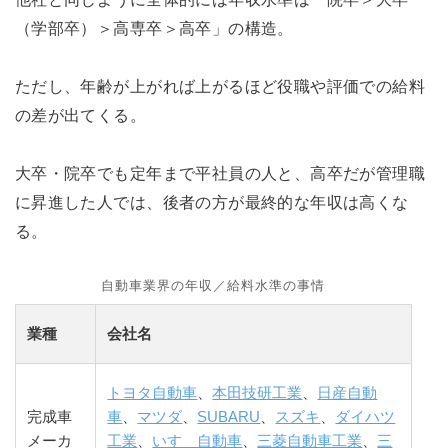
（学部卒）＞高専卒＞高卒」の構造。
ただし、年齢が上がれば上がるほど役職や評価での給料
の差が出てくる。
大卒・院卒でも定年まで平社員の人と、高卒だが管理職
に昇進した人では、後者の方が最終的な年収は高くな
る。
自動車業界の年収／給料水準の事情
業種
会社名
トヨタ自動車
、
本田技研工業
、
日産自動
完成車
車
、
マツダ
、
SUBARU
、
スズキ
、
ダイハツ
メーカ
工業
、
いすゞ自動車
、
三菱自動車工業
、
三