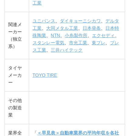
工業
ユニバンス
、
ダイキョーニシカワ
、
デルタ
関連メ
工業
、
大同メタル工業
、
日本発条
、
日本特
ーカー
殊陶業
、
NTN
、
小糸製作所
、
エクセディ
、
（独立
スタンレー電気
、
市光工業
、
東プレ
、
プレ
系）
ス工業
、
三井ハイテック
タイヤ
メーカ
TOYO TIRE
ー
その他
の製造
業
業界全
「
＜早見表＞自動車業界の平均年収を各社