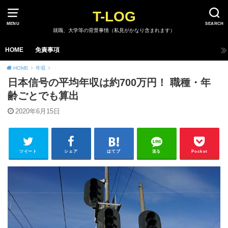
T-LOG
MENU
SEARCH
就職、大学等の背景事情（私見がかなり含まれます）
HOME
免責事項
HOME
年収
日本信号の平均年収は約700万円！ 職種・年
齢ごとでも算出
2020年6月15日
ツイート
シェア
はてブ
送る
Pocket