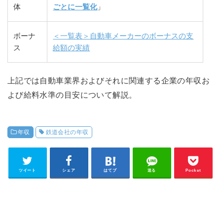
体
ごとに一覧化
」
ボーナ
＜一覧表＞自動車メーカーのボーナスの支
ス
給額の実績
上記では自動車業界およびそれに関連する企業の年収お
よび給料水準の目安について解説。
年収
鉄道会社の年収
ツイート
シェア
はてブ
送る
Pocket