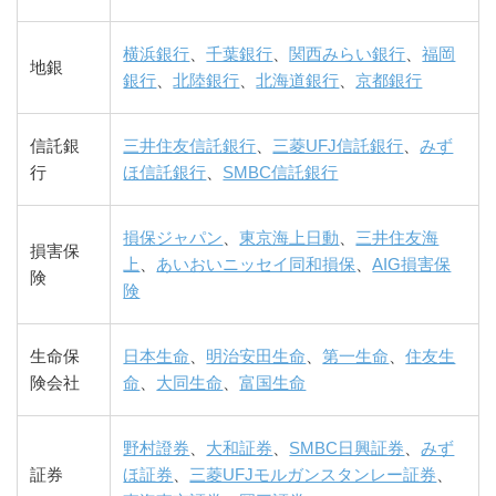
横浜銀行
、
千葉銀行
、
関西みらい銀行
、
福岡
地銀
銀行
、
北陸銀行
、
北海道銀行
、
京都銀行
信託銀
三井住友信託銀行
、
三菱UFJ信託銀行
、
みず
行
ほ信託銀行
、
SMBC信託銀行
損保ジャパン
、
東京海上日動
、
三井住友海
損害保
上
、
あいおいニッセイ同和損保
、
AIG損害保
険
険
生命保
日本生命
、
明治安田生命
、
第一生命
、
住友生
険会社
命
、
大同生命
、
富国生命
野村證券
、
大和証券
、
SMBC日興証券
、
みず
証券
ほ証券
、
三菱UFJモルガンスタンレー証券
、