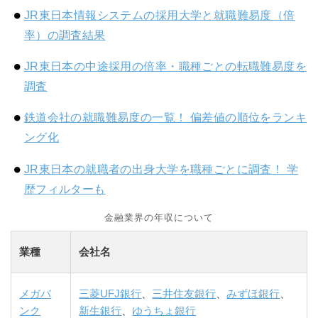
JR東日本情報システムの採用大学と就職難易度（倍
率）の調査結果
JR東日本の中途採用の倍率・職種ごとの転職難易度を
調査
鉄道会社の就職難易度の一覧！ 偏差値の順位をランキ
ング化
JR東日本の就職者の出身大学を職種ごとに調査！ 学
歴フィルターも
金融業界の年収について
業種
会社名
メガバ
三菱UFJ銀行
、
三井住友銀行
、
みずほ銀行
、
ンク
新生銀行
、
ゆうちょ銀行