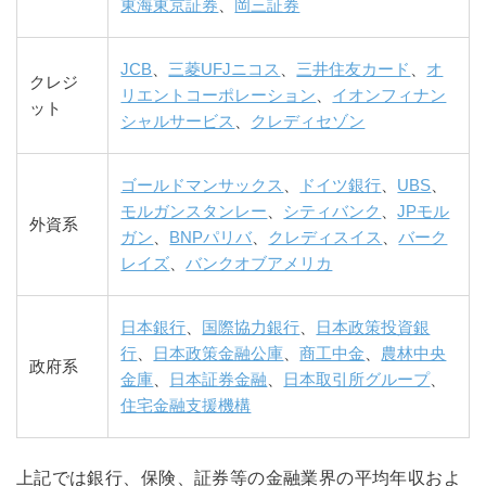
東海東京証券
、
岡三証券
JCB
、
三菱UFJニコス
、
三井住友カード
、
オ
クレジ
リエントコーポレーション
、
イオンフィナン
ット
シャルサービス
、
クレディセゾン
ゴールドマンサックス
、
ドイツ銀行
、
UBS
、
モルガンスタンレー
、
シティバンク
、
JPモル
外資系
ガン
、
BNPパリバ
、
クレディスイス
、
バーク
レイズ
、
バンクオブアメリカ
日本銀行
、
国際協力銀行
、
日本政策投資銀
行
、
日本政策金融公庫
、
商工中金
、
農林中央
政府系
金庫
、
日本証券金融
、
日本取引所グループ
、
住宅金融支援機構
上記では銀行、保険、証券等の金融業界の平均年収およ