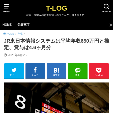
T-LOG
MENU
SEARCH
就職、大学等の背景事情（私見がかなり含まれます）
HOME
免責事項
HOME
年収
JR東日本情報システムは平均年収650万円と推
定、賞与は4.6ヶ月分
2021年4月25日
ツイート
シェア
はてブ
送る
Pocket