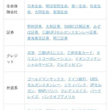
生命保
日本生命
、
明治安田生命
、
第一生命
、
住友生
険会社
命
、
大同生命
、
富国生命
野村證券
、
大和証券
、
SMBC日興証券
、
みず
証券
ほ証券
、
三菱UFJモルガンスタンレー証券
、
東海東京証券
、
岡三証券
JCB
、
三菱UFJニコス
、
三井住友カード
、
オ
クレジ
リエントコーポレーション
、
イオンフィナン
ット
シャルサービス
、
クレディセゾン
ゴールドマンサックス
、
ドイツ銀行
、
UBS
、
モルガンスタンレー
、
シティバンク
、
JPモル
外資系
ガン
、
BNPパリバ
、
クレディスイス
、
バーク
レイズ
、
バンクオブアメリカ