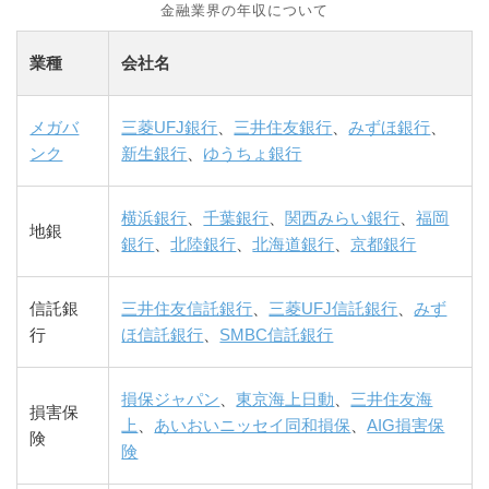
金融業界の年収について
業種
会社名
メガバ
三菱UFJ銀行
、
三井住友銀行
、
みずほ銀行
、
ンク
新生銀行
、
ゆうちょ銀行
横浜銀行
、
千葉銀行
、
関西みらい銀行
、
福岡
地銀
銀行
、
北陸銀行
、
北海道銀行
、
京都銀行
信託銀
三井住友信託銀行
、
三菱UFJ信託銀行
、
みず
行
ほ信託銀行
、
SMBC信託銀行
損保ジャパン
、
東京海上日動
、
三井住友海
損害保
上
、
あいおいニッセイ同和損保
、
AIG損害保
険
険