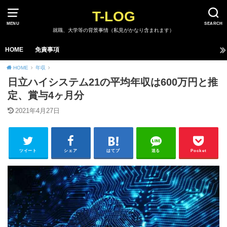
T-LOG
MENU
SEARCH
就職、大学等の背景事情（私見がかなり含まれます）
HOME
免責事項
HOME
年収
日立ハイシステム21の平均年収は600万円と推
定、賞与4ヶ月分
2021年4月27日
ツイート
シェア
はてブ
送る
Pocket