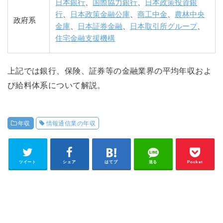
日本銀行
、
国際協力銀行
、
日本政策投資銀
行
、
日本政策金融公庫
、
商工中金
、
農林中央
政府系
金庫
、
日本証券金融
、
日本取引所グループ
、
住宅金融支援機構
上記では銀行、保険、証券等の金融業界の平均年収およ
び給料体系について解説。
年収
情報通信業の年収
ツイート
シェア
はてブ
送る
Pocket