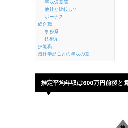
年収偏差値
他社と比較して
ボーナス
総合職
事務系
技術系
技能職
最終学歴ごとの年収の差
推定平均年収は600万円前後と