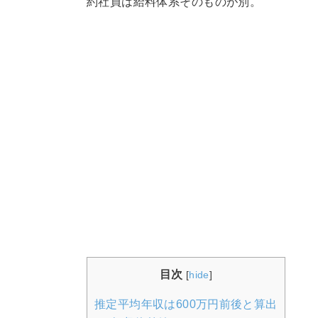
約社員は給料体系そのものが別。
目次
[
hide
]
推定平均年収は600万円前後と算出