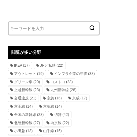
閲覧が多い分野
IKEA
(17)
JRと私鉄
(22)
アウトレット
(19)
インフラ企業の年収
(38)
グリーン車
(20)
コストコ
(28)
上越新幹線
(23)
九州新幹線
(28)
交通違反
(21)
京急
(16)
京成
(17)
京王線
(14)
京葉線
(14)
全国の新幹線
(28)
切符
(42)
北陸新幹線
(27)
埼京線
(22)
小田急
(18)
山手線
(15)