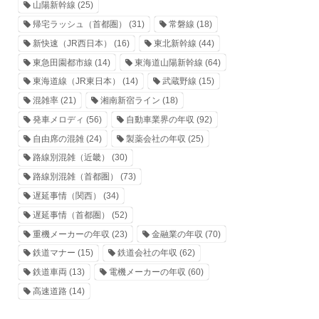
山陽新幹線
(25)
帰宅ラッシュ（首都圏）
(31)
常磐線
(18)
新快速（JR西日本）
(16)
東北新幹線
(44)
東急田園都市線
(14)
東海道山陽新幹線
(64)
東海道線（JR東日本）
(14)
武蔵野線
(15)
混雑率
(21)
湘南新宿ライン
(18)
発車メロディ
(56)
自動車業界の年収
(92)
自由席の混雑
(24)
製薬会社の年収
(25)
路線別混雑（近畿）
(30)
路線別混雑（首都圏）
(73)
遅延事情（関西）
(34)
遅延事情（首都圏）
(52)
重機メーカーの年収
(23)
金融業の年収
(70)
鉄道マナー
(15)
鉄道会社の年収
(62)
鉄道車両
(13)
電機メーカーの年収
(60)
高速道路
(14)