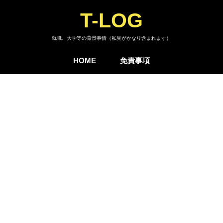
T-LOG
就職、大学等の背景事情（私見がかなり含まれます）
HOME
免責事項