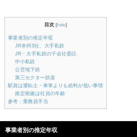
目次
[
hide
]
事業者別の推定年収
JR本州3社、大手私鉄
JR・大手私鉄の子会社委託
中小私鉄
公営地下鉄
第三セクター鉄道
駅員は運転士・車掌よりも給料が低い事情
推定根拠は社員の年齢
参考：乗務員手当
事業者別の推定年収