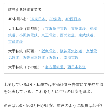
該当する鉄道事業者
JR本州3社：
JR東日本
、
JR東海
、
JR西日本
大手私鉄（首都圏）：
京浜急行電鉄
、
東急電鉄
、
相模
鉄道
、
小田急電鉄
、
京王電鉄
、
西武鉄道
、
東武鉄道
、
京成電鉄
大手私鉄（関西）：
阪急電鉄
、
阪神電気鉄道
、
京阪電
気鉄道
、
近畿日本鉄道（近鉄）
、
南海電鉄
大手私鉄（その他）：
名古屋鉄道
、
西日本鉄道
上場しているJR・私鉄では有価証券報告書にて平均年収
を公表している。これをもとに年収の目安を算出。
範囲は350～900万円が目安。前述のように駅員は若手社