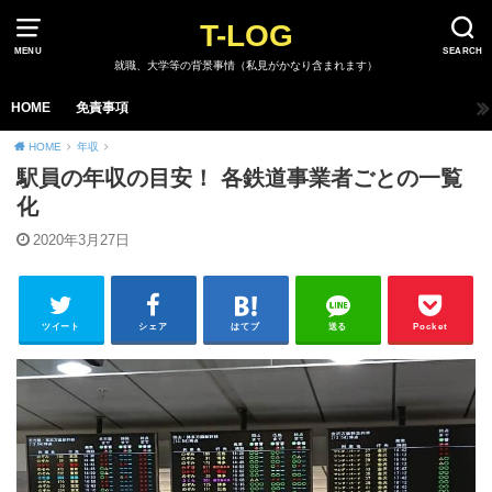
T-LOG
MENU
SEARCH
就職、大学等の背景事情（私見がかなり含まれます）
HOME
免責事項
HOME
年収
駅員の年収の目安！ 各鉄道事業者ごとの一覧
化
2020年3月27日
ツイート
シェア
はてブ
送る
Pocket