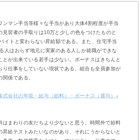
ワンマン手当等様々な手当があり大体4割程度が手当
の見習者の手取りは10万と少しの色をつけたものと
りバイトと変わらない昇給額である。また、住宅手当
する人はおらず地元に実家のある人しか就職ができな
ことが出来ている若手は少ない。ボーナスはきちんと
おり仕事をしていない現状である。組合も全員参加が
の関係である。
株式会社の年収・給与（給料）・ボーナス（賞与）
』
料はまわりの友だちより少ないと思う。時間外で給料
の昇給テストみたいなのがあり、それにうからないと