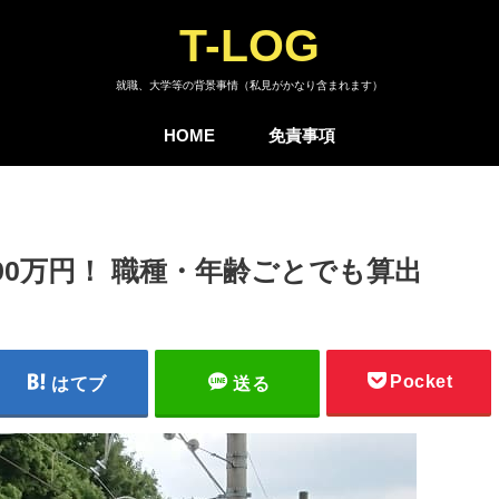
T-LOG
就職、大学等の背景事情（私見がかなり含まれます）
HOME
免責事項
90万円！ 職種・年齢ごとでも算出
Pocket
はてブ
送る