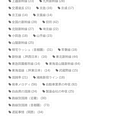
上越新幹線
(23)
九州新幹線
(28)
交通違反
(21)
京急
(16)
京成
(17)
京王線
(14)
京葉線
(14)
全国の新幹線
(28)
切符
(42)
北陸新幹線
(27)
埼京線
(22)
小田急
(18)
山手線
(15)
山陽新幹線
(25)
帰宅ラッシュ（首都圏）
(31)
常磐線
(18)
新快速（JR西日本）
(16)
東北新幹線
(44)
東急田園都市線
(14)
東海道山陽新幹線
(64)
東海道線（JR東日本）
(14)
武蔵野線
(15)
混雑率
(21)
湘南新宿ライン
(18)
発車メロディ
(56)
自動車業界の年収
(92)
自由席の混雑
(24)
製薬会社の年収
(25)
路線別混雑（近畿）
(30)
路線別混雑（首都圏）
(73)
遅延事情（関西）
(34)