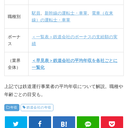
駅員
、
新幹線の運転士・車掌
、
電車（在来
職種別
線）の運転士・車掌
ボーナ
＜一覧表＞鉄道会社のボーナスの支給額の実
ス
績
（業界
＜早見表＞鉄道会社の平均年収を各社ごとに
全体）
一覧化
上記では鉄道運行事業者の平均年収について解説。職種や
年齢ごとの目安も。
年収
鉄道会社の年収