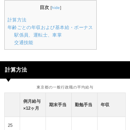
目次
[
hide
]
計算方法
年齢ごとの年収および基本給・ボーナス
駅係員、運転士、車掌
交通技能
計算方法
東京都の一般行政職の平均給与
例月給与
期末手当
勤勉手当
年収
×12ヶ月
25