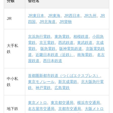
分類
会社名
JR東日本
、
JR東海
、
JR西日本
、
JR九州
、
JR
JR
四国
、
JR北海道
、
JR貨物
京浜急行電鉄
、
東急電鉄
、
相模鉄道
、
小田急
電鉄
、
京王電鉄
、
西武鉄道
、
東武鉄道
、
京成
大手私
電鉄
、
阪急電鉄
、
阪神電気鉄道
、
京阪電気鉄
鉄
道
、
近畿日本鉄道（近鉄）
、
南海電鉄
、
名古
屋鉄道
、
西日本鉄道
首都圏新都市鉄道（つくばエクスプレス）
、
中小私
東京モノレール
、
新京成電鉄
、
北大阪急行電
鉄
鉄
、
神戸電鉄
、
広島電鉄
東京メトロ
、
東京都交通局
、
横浜市交通局
、
地下鉄
名古屋市交通局
、
京都市交通局
、
大阪メトロ