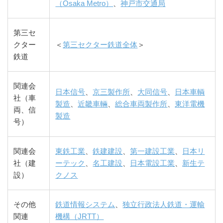
（Osaka Metro）
、
神戸市交通局
第三セ
クター
＜
第三セクター鉄道全体
＞
鉄道
関連会
日本信号
、
京三製作所
、
大同信号
、
日本車輌
社（車
製造
、
近畿車輛
、
総合車両製作所
、
東洋電機
両、信
製造
号）
関連会
東鉄工業
、
鉄建建設
、
第一建設工業
、
日本リ
社（建
ーテック
、
名工建設
、
日本電設工業
、
新生テ
設）
クノス
その他
鉄道情報システム
、
独立行政法人鉄道・運輸
関連
機構（JRTT）