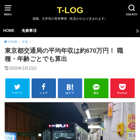
T-LOG
MENU
SEARCH
就職、大学等の背景事情（私見がかなり含まれます）
HOME
免責事項
HOME
年収
東京都交通局の平均年収は約670万円！ 職
種・年齢ごとでも算出
2020年3月23日
ツイート
シェア
はてブ
送る
Pocket