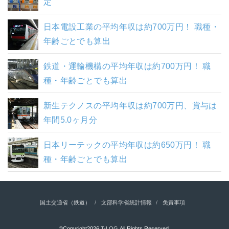
定
日本電設工業の平均年収は約700万円！ 職種・
年齢ごとでも算出
鉄道・運輸機構の平均年収は約700万円！ 職
種・年齢ごとでも算出
新生テクノスの平均年収は約700万円、賞与は
年間5.0ヶ月分
日本リーテックの平均年収は約650万円！ 職
種・年齢ごとでも算出
国土交通省（鉄道）
文部科学省統計情報
免責事項
©Copyright2026
T-LOG
.All Rights Reserved.