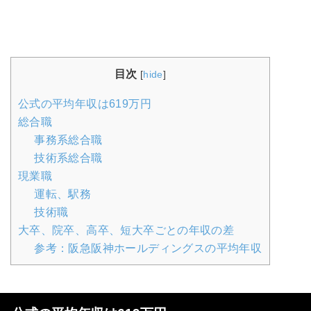
目次
[
hide
]
公式の平均年収は619万円
総合職
事務系総合職
技術系総合職
現業職
運転、駅務
技術職
大卒、院卒、高卒、短大卒ごとの年収の差
参考：阪急阪神ホールディングスの平均年収