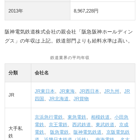
2013年
8,967,228円
阪神電気鉄道株式会社の親会社「阪急阪神ホールディン
グス」の年収は上記。鉄道部門よりも給料水準は高い。
鉄道業界の平均年収
分類
会社名
JR東日本
、
JR東海
、
JR西日本
、
JR九州
、
JR
JR
四国
、
JR北海道
、
JR貨物
京浜急行電鉄
、
東急電鉄
、
相模鉄道
、
小田急
電鉄
、
京王電鉄
、
西武鉄道
、
東武鉄道
、
京成
大手私
電鉄
、
阪急電鉄
、
阪神電気鉄道
、
京阪電気鉄
鉄
道
、
近畿日本鉄道（近鉄）
、
南海電鉄
、
名古