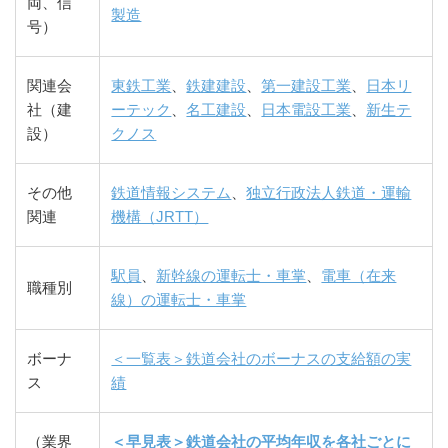
両、信
製造
号）
関連会
東鉄工業
、
鉄建建設
、
第一建設工業
、
日本リ
社（建
ーテック
、
名工建設
、
日本電設工業
、
新生テ
設）
クノス
その他
鉄道情報システム
、
独立行政法人鉄道・運輸
関連
機構（JRTT）
駅員
、
新幹線の運転士・車掌
、
電車（在来
職種別
線）の運転士・車掌
ボーナ
＜一覧表＞鉄道会社のボーナスの支給額の実
ス
績
（業界
＜早見表＞鉄道会社の平均年収を各社ごとに