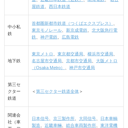
屋鉄道
、
西日本鉄道
首都圏新都市鉄道（つくばエクスプレス）
、
中小私
東京モノレール
、
新京成電鉄
、
北大阪急行電
鉄
鉄
、
神戸電鉄
、
広島電鉄
東京メトロ
、
東京都交通局
、
横浜市交通局
、
地下鉄
名古屋市交通局
、
京都市交通局
、
大阪メトロ
（Osaka Metro）
、
神戸市交通局
第三セ
クター
＜
第三セクター鉄道全体
＞
鉄道
関連会
日本信号
、
京三製作所
、
大同信号
、
日本車輌
社（車
製造
、
近畿車輛
、
総合車両製作所
、
東洋電機