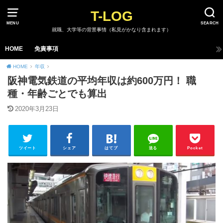
T-LOG
MENU
SEARCH
就職、大学等の背景事情（私見がかなり含まれます）
HOME
免責事項
HOME
年収
阪神電気鉄道の平均年収は約600万円！ 職
種・年齢ごとでも算出
2020年3月23日
ツイート
シェア
はてブ
送る
Pocket