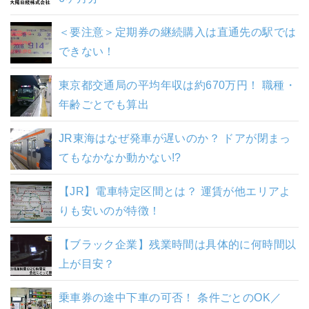
＜要注意＞定期券の継続購入は直通先の駅では
できない！
東京都交通局の平均年収は約670万円！ 職種・
年齢ごとでも算出
JR東海はなぜ発車が遅いのか？ ドアが閉まっ
てもなかなか動かない!?
【JR】電車特定区間とは？ 運賃が他エリアよ
りも安いのが特徴！
【ブラック企業】残業時間は具体的に何時間以
上が目安？
乗車券の途中下車の可否！ 条件ごとのOK／