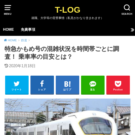
T-LOG
MENU
SEARCH
就職、大学等の背景事情（私見がかなり含まれます）
HOME
免責事項
HOME
鉄道
特急かもめ号の混雑状況を時間帯ごとに調
査！ 乗車率の目安とは？
2020年1月18日
ツイート
シェア
はてブ
送る
Pocket