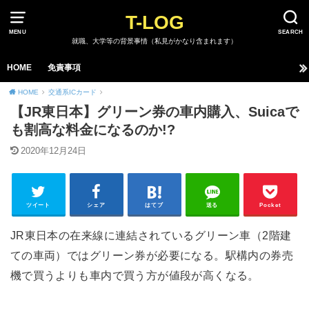
T-LOG
MENU
SEARCH
就職、大学等の背景事情（私見がかなり含まれます）
HOME
免責事項
HOME
交通系ICカード
【JR東日本】グリーン券の車内購入、Suicaで
も割高な料金になるのか!?
2020年12月24日
ツイート
シェア
はてブ
送る
Pocket
JR東日本の在来線に連結されているグリーン車（2階建
ての車両）ではグリーン券が必要になる。駅構内の券売
機で買うよりも車内で買う方が値段が高くなる。