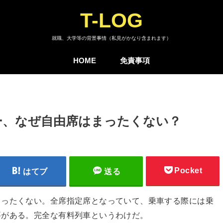
T-LOG
就職、大学等の背景事情（私見がかなり含まれます）
HOME
免責事項
ー、なぜ自由席はまったくない？
Pocket
はてブ
送る
まったくない。全席指定席となっていて、乗車する際には乗
要がある。完全な有料列車というわけだ。