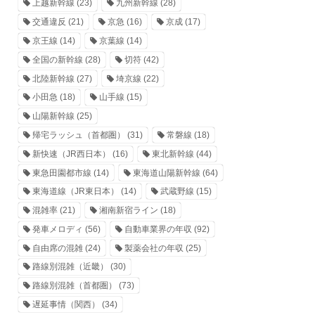
上越新幹線
(23)
九州新幹線
(28)
交通違反
(21)
京急
(16)
京成
(17)
京王線
(14)
京葉線
(14)
全国の新幹線
(28)
切符
(42)
北陸新幹線
(27)
埼京線
(22)
小田急
(18)
山手線
(15)
山陽新幹線
(25)
帰宅ラッシュ（首都圏）
(31)
常磐線
(18)
新快速（JR西日本）
(16)
東北新幹線
(44)
東急田園都市線
(14)
東海道山陽新幹線
(64)
東海道線（JR東日本）
(14)
武蔵野線
(15)
混雑率
(21)
湘南新宿ライン
(18)
発車メロディ
(56)
自動車業界の年収
(92)
自由席の混雑
(24)
製薬会社の年収
(25)
路線別混雑（近畿）
(30)
路線別混雑（首都圏）
(73)
遅延事情（関西）
(34)