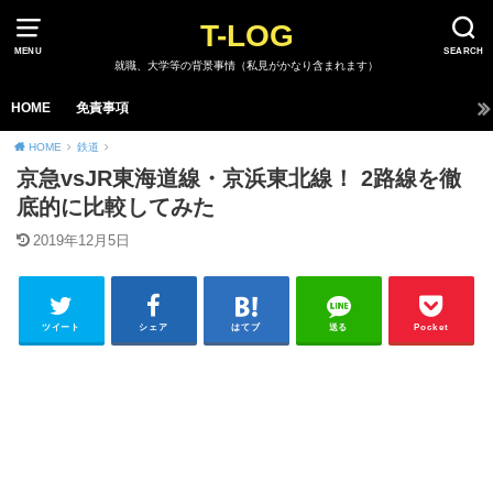
T-LOG
MENU
SEARCH
就職、大学等の背景事情（私見がかなり含まれます）
HOME
免責事項
HOME
鉄道
京急vsJR東海道線・京浜東北線！ 2路線を徹
底的に比較してみた
2019年12月5日
ツイート
シェア
はてブ
送る
Pocket