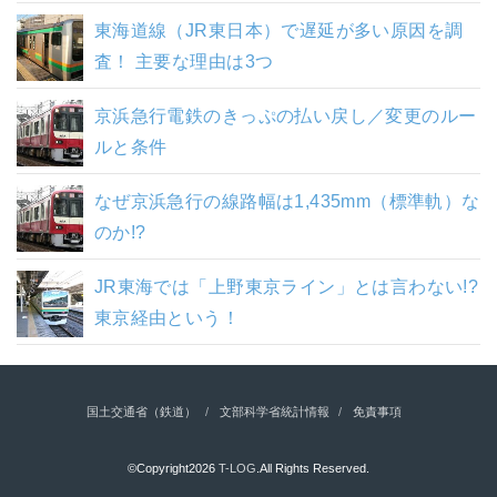
東海道線（JR東日本）で遅延が多い原因を調
査！ 主要な理由は3つ
京浜急行電鉄のきっぷの払い戻し／変更のルー
ルと条件
なぜ京浜急行の線路幅は1,435mm（標準軌）な
のか!?
JR東海では「上野東京ライン」とは言わない!?
東京経由という！
国土交通省（鉄道）
文部科学省統計情報
免責事項
©Copyright2026
T-LOG
.All Rights Reserved.