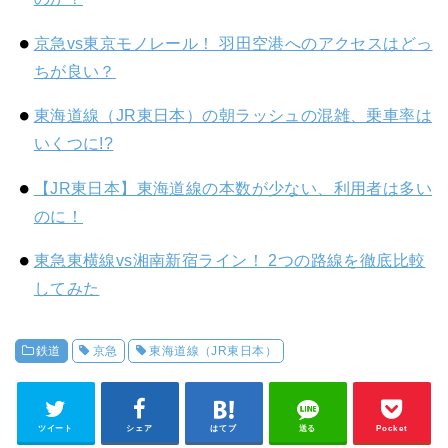
京急vs東京モノレール！ 羽田空港へのアクセスはどっ
ちが良い？
東海道線（JR東日本）の朝ラッシュの混雑、乗車率は
いくつに!?
【JR東日本】東海道線の本数が少ない、利用者は多い
のに！
東急東横線vs湘南新宿ライン！ 2つの路線を徹底比較
してみた
鉄道
京急
東海道線（JR東日本）
ツイート
シェア
はてブ
送る
Pocket