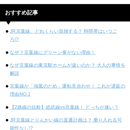
おすすめ記事
JR京葉線、どれくらい混雑する？ 時間帯はいつご
ろ!?
なぜ？京葉線にグリーン車がない理由！
なぜ京葉線の東京駅ホームが遠いのか？ 大人の事情を
解説
京葉線が「強風のため」運転見合わせ！ これが遅延の
理由NO.1
【2路線の比較】総武線vs京葉線！ どっちが速い？
JR京葉線とりんかい線の直通計画は？ 乗り入れる可
能性なし!?