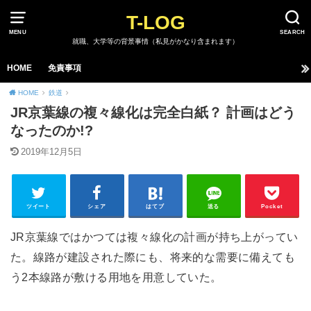
T-LOG
MENU
SEARCH
就職、大学等の背景事情（私見がかなり含まれます）
HOME
免責事項
HOME
鉄道
JR京葉線の複々線化は完全白紙？ 計画はどう
なったのか!?
2019年12月5日
ツイート
シェア
はてブ
送る
Pocket
JR京葉線ではかつては複々線化の計画が持ち上がってい
た。線路が建設された際にも、将来的な需要に備えても
う2本線路が敷ける用地を用意していた。