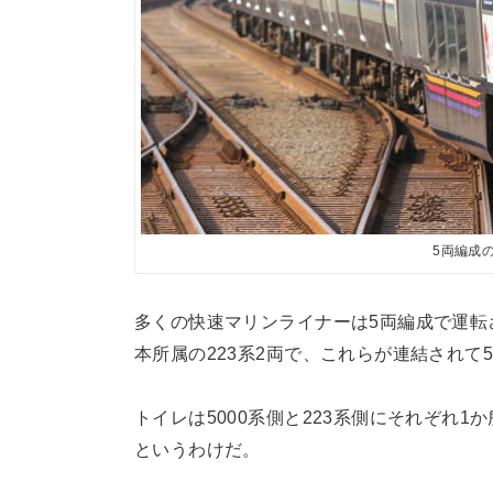
5両編成
多くの快速マリンライナーは5両編成で運転さ
本所属の223系2両で、これらが連結されて
トイレは5000系側と223系側にそれぞれ
というわけだ。