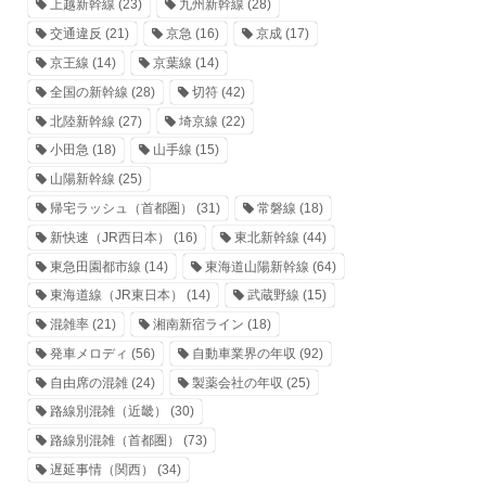
上越新幹線
(23)
九州新幹線
(28)
交通違反
(21)
京急
(16)
京成
(17)
京王線
(14)
京葉線
(14)
全国の新幹線
(28)
切符
(42)
北陸新幹線
(27)
埼京線
(22)
小田急
(18)
山手線
(15)
山陽新幹線
(25)
帰宅ラッシュ（首都圏）
(31)
常磐線
(18)
新快速（JR西日本）
(16)
東北新幹線
(44)
東急田園都市線
(14)
東海道山陽新幹線
(64)
東海道線（JR東日本）
(14)
武蔵野線
(15)
混雑率
(21)
湘南新宿ライン
(18)
発車メロディ
(56)
自動車業界の年収
(92)
自由席の混雑
(24)
製薬会社の年収
(25)
路線別混雑（近畿）
(30)
路線別混雑（首都圏）
(73)
遅延事情（関西）
(34)