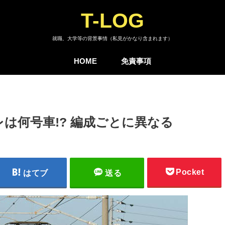
T-LOG
就職、大学等の背景事情（私見がかなり含まれます）
HOME
免責事項
は何号車!? 編成ごとに異なる
Pocket
はてブ
送る