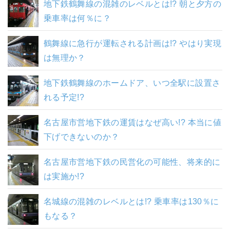
地下鉄鶴舞線の混雑のレベルとは!? 朝と夕方の
乗車率は何％に？
鶴舞線に急行が運転される計画は!? やはり実現
は無理か？
地下鉄鶴舞線のホームドア、いつ全駅に設置さ
れる予定!?
名古屋市営地下鉄の運賃はなぜ高い!? 本当に値
下げできないのか？
名古屋市営地下鉄の民営化の可能性、将来的に
は実施か!?
名城線の混雑のレベルとは!? 乗車率は130％に
もなる？