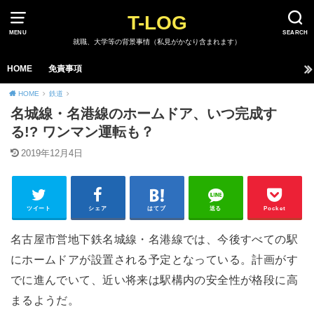
T-LOG
MENU
SEARCH
就職、大学等の背景事情（私見がかなり含まれます）
HOME
免責事項
HOME
鉄道
名城線・名港線のホームドア、いつ完成す
る!? ワンマン運転も？
2019年12月4日
ツイート
シェア
はてブ
送る
Pocket
名古屋市営地下鉄名城線・名港線では、今後すべての駅
にホームドアが設置される予定となっている。計画がす
でに進んでいて、近い将来は駅構内の安全性が格段に高
まるようだ。