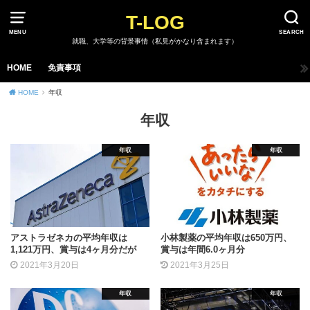
T-LOG
MENU
SEARCH
就職、大学等の背景事情（私見がかなり含まれます）
HOME
免責事項
HOME
年収
年収
年収
年収
アストラゼネカの平均年収は
小林製薬の平均年収は650万円、
1,121万円、賞与は4ヶ月分だが
賞与は年間6.0ヶ月分
2021年3月20日
2021年3月25日
年収
年収