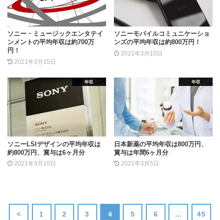
ソニー・ミュージックエンタテイ
ソニーモバイルコミュニケーショ
ンメントの平均年収は約700万
ンズの平均年収は約800万円！
円！
2021年3月10日
2021年3月15日
年収
年収
ソニーLSIデザインの平均年収は
日本新薬の平均年収は800万円、
約800万円、賞与は6ヶ月分
賞与は年間6ヶ月分
2021年3月10日
2021年3月5日
<
1
2
3
4
5
6
…
45