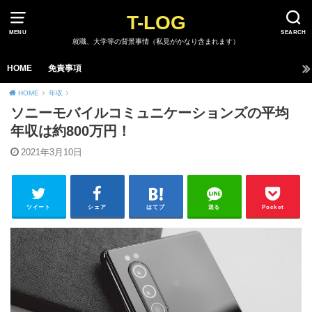
T-LOG
MENU
SEARCH
就職、大学等の背景事情（私見がかなり含まれます）
HOME
免責事項
HOME
年収
ソニーモバイルコミュニケーションズの平均
年収は約800万円！
2021年3月10日
ツイート
シェア
はてブ
送る
Pocket