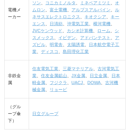
ソン
、
コニカミノルタ
、
ミネベアミツミ
、
オ
電機メ
ムロン
、
富士電機
、
アルプスアルパイン
、
ル
ーカー
ネサスエレクトロニクス
、
キオクシア
、
キー
エンス
、
日清紡
、
沖電気工業
、
横河電機
、
JVCケンウッド
、
カシオ計算機
、
ローム
、
シ
スメックス
、
イビデン
、
アドバンテスト
、
ア
ズビル
、
明電舎
、
太陽誘電
、
日本航空電子工
業
、
ディスコ
、
島田理化工業
住友電気工業
、
三菱マテリアル
、
古河電気工
非鉄金
業
、
住友金属鉱山
、
JX金属
、
日立金属
、
日本
属
軽金属
、
フジクラ
、
UACJ
、
DOWA
、
古河機
械金属
、
リョービ
（グル
ープ傘
日立グループ
下）