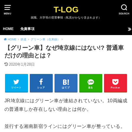
T-LOG
MENU
SEARCH
就職、大学等の背景事情（私見がかなり含まれます）
HOME
免責事項
HOME
鉄道
グリーン車（在来線）
【グリーン車】なぜ埼京線にはない!? 普通車
だけの理由とは？
2020年1月28日
ツイート
シェア
はてブ
送る
Pocket
JR埼京線にはグリーン車が連結されていない。10両編成
の普通車しか存在しない理由とは何か。
並行する湘南新宿ラインにはグリーン車が整っている。