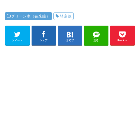
グリーン車（在来線）
埼京線
ツイート
シェア
はてブ
送る
Pocket