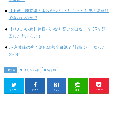
【不便】埼京線の本数が少ない！ もっと列車の増発は
できないのか!?
【りんかい線】運賃がかなり高いのはなぜ？ JRで迂
回した方が安い！
JR京葉線の複々線化は完全白紙？ 計画はどうなった
のか!?
鉄道
りんかい線
埼京線
ツイート
シェア
はてブ
送る
Pocket