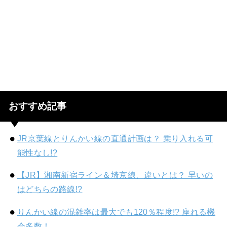
おすすめ記事
JR京葉線とりんかい線の直通計画は？ 乗り入れる可
能性なし!?
【JR】湘南新宿ライン＆埼京線、違いとは？ 早いの
はどちらの路線!?
りんかい線の混雑率は最大でも120％程度!? 座れる機
会多数！