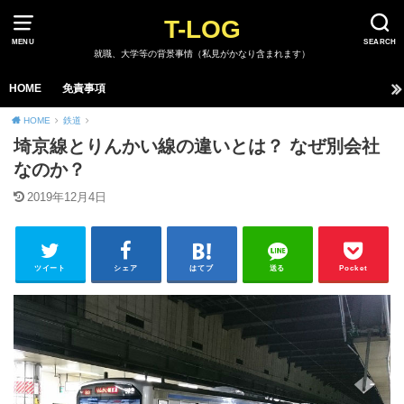
T-LOG
MENU
SEARCH
就職、大学等の背景事情（私見がかなり含まれます）
HOME
免責事項
HOME
鉄道
埼京線とりんかい線の違いとは？ なぜ別会社
なのか？
2019年12月4日
ツイート
シェア
はてブ
送る
Pocket