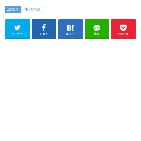
鉄道
埼京線
ツイート
シェア
はてブ
送る
Pocket