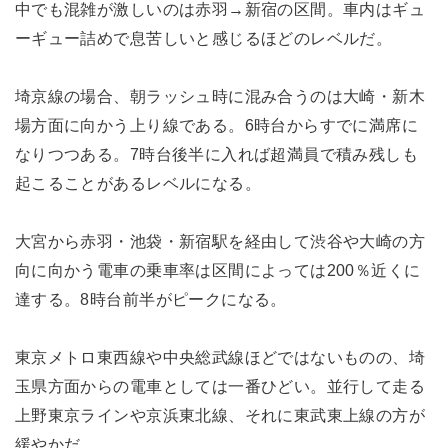
中でも混雑が激しいのは赤羽→新宿の区間。車内はギュ
ーギュー詰めで息苦しいと感じるほどのレベルだ。
埼京線の場合、朝ラッシュ時に混み合うのは大崎・新木
場方面に向かう上り線である。6時台からすでに満席に
なりつつある。7時台後半に入れば超満員で積み残しも
起こることがあるレベルになる。
大宮から赤羽・池袋・新宿駅を経由して渋谷や大崎の方
向に向かう電車の乗車率は区間によっては200％近くに
達する。8時台前半がピークになる。
東京メトロ東西線や中央総武線ほどではないものの、埼
玉県方面からの電車としては一番ひどい。並行して走る
上野東京ラインや京浜東北線、それに東武東上線の方が
緩やかだ。