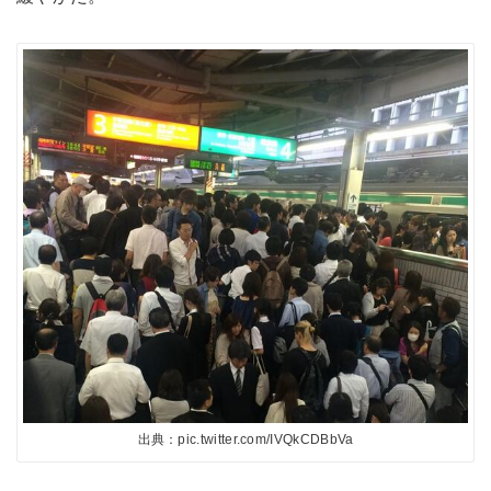
出典：pic.twitter.com/IVQkCDBbVa