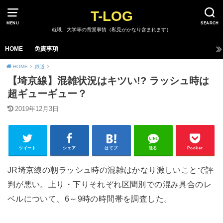
T-LOG
MENU
SEARCH
就職、大学等の背景事情（私見がかなり含まれます）
HOME
免責事項
HOME
鉄道
【埼京線】混雑状況はキツい!? ラッシュ時は
超ギューギュー？
2019年12月3日
ツイート
シェア
はてブ
送る
Pocket
JR埼京線の朝ラッシュ時の混雑はかなり激しいことで評
判が悪い。上り・下りそれぞれ区間別での混み具合のレ
ベルについて、6～9時の時間帯を調査した。